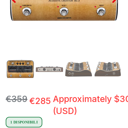
€
359
Approximately
$
3
€
285
(USD)
1 DISPONIBILI