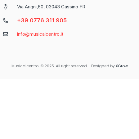
propone come una delle piattaforme più complete per chi
Via Arigni,60, 03043 Cassino FR
cerca un’esperienza di gioco varia e coinvolgente.
+39 0776 311 905
Caratteristica
Descrizione
info@musicalcentro.it
Interfaccia
Facile da navigare con un design moderno
Varietà di
Include slot, giochi da tavolo e
Giochi
scommesse sportive
Musicalcentro .© 2025. All right reserved – Designed by
XGrow
Per coloro che preferiscono giocare in movimento, Betaland
Casino offre una versione mobile ottimizzata che garantisce la
stessa qualità e fluidità dell’esperienza desktop. Non importa
dove ti trovi, avrai sempre accesso ai tuoi giochi preferiti con
un semplice tocco sul tuo smartphone o tablet.
Quando si tratta di sicurezza e supporto, Betaland Casino non
delude. Utilizza tecnologie di crittografia avanzate per
proteggere i dati personali e finanziari degli utenti. Inoltre, il