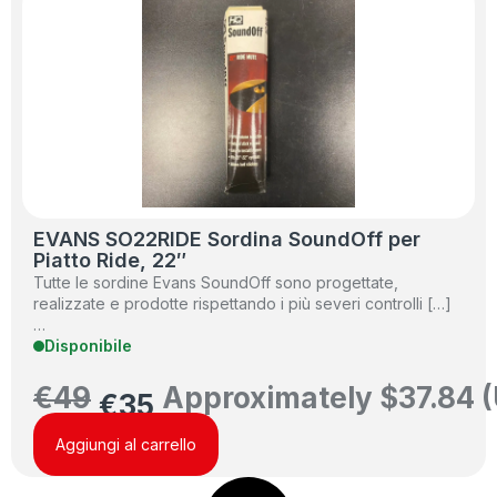
EVANS SO22RIDE Sordina SoundOff per
Piatto Ride, 22″
Tutte le sordine Evans SoundOff sono progettate,
realizzate e prodotte rispettando i più severi controlli […]
…
Disponibile
€
49
Approximately
$
37.84
(
€
35
Aggiungi al carrello