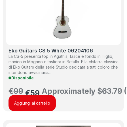
Eko Guitars CS 5 White 06204106
La CS-5 presenta top in Agathis, fasce e fondo in Tiglio,
manico in Mogano e tastiera in Betulla. È la chitarra classica
di Eko Guitars della serie Studio dedicata a tutti coloro che
intendono avvicinarsi…
Disponibile
€
99
Approximately
$
63.79
(
€
59
Aggiungi al carrello