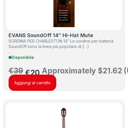
EVANS SoundOff 14″ Hi-Hat Mute
SORDINA PER CHARLESTON 14″ Le sordine per batteria
SoundOff sono la linea più popolare di […]
…
Disponibile
€
39
Approximately
$
21.62
(
€
20
Aggiungi al carrello