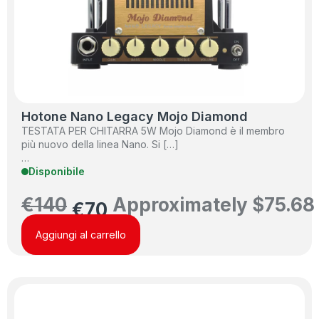
Hotone Nano Legacy Mojo Diamond
TESTATA PER CHITARRA 5W Mojo Diamond è il membro
più nuovo della linea Nano. Si […]
…
Disponibile
€
140
Approximately
$
75.68
€
70
Aggiungi al carrello