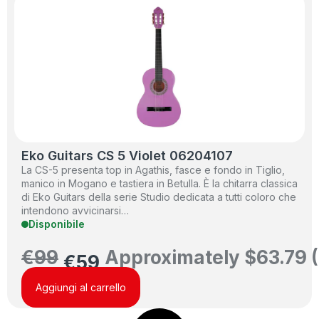
Eko Guitars CS 5 Violet 06204107
La CS-5 presenta top in Agathis, fasce e fondo in Tiglio,
manico in Mogano e tastiera in Betulla. È la chitarra classica
di Eko Guitars della serie Studio dedicata a tutti coloro che
intendono avvicinarsi…
Disponibile
€
99
Approximately
$
63.79
(
€
59
Aggiungi al carrello