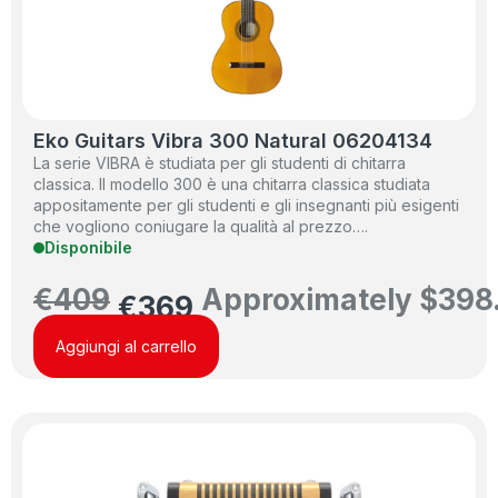
Eko Guitars Vibra 300 Natural 06204134
La serie VIBRA è studiata per gli studenti di chitarra
classica. Il modello 300 è una chitarra classica studiata
appositamente per gli studenti e gli insegnanti più esigenti
che vogliono coniugare la qualità al prezzo….
Disponibile
€
409
Approximately
$
398
€
369
Aggiungi al carrello