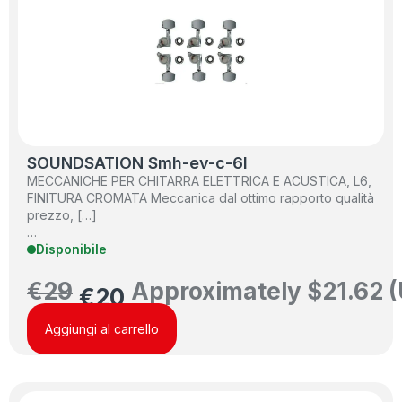
SOUNDSATION Smh-ev-c-6l
MECCANICHE PER CHITARRA ELETTRICA E ACUSTICA, L6,
FINITURA CROMATA Meccanica dal ottimo rapporto qualità
prezzo, […]
…
Disponibile
€
29
Approximately
$
21.62
(
€
20
Aggiungi al carrello