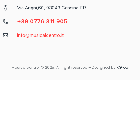
propone come una delle piattaforme più complete per chi
Via Arigni,60, 03043 Cassino FR
cerca un’esperienza di gioco varia e coinvolgente.
+39 0776 311 905
Caratteristica
Descrizione
info@musicalcentro.it
Interfaccia
Facile da navigare con un design moderno
Varietà di
Include slot, giochi da tavolo e
Giochi
scommesse sportive
Musicalcentro .© 2025. All right reserved – Designed by
XGrow
Per coloro che preferiscono giocare in movimento, Betaland
Casino offre una versione mobile ottimizzata che garantisce la
stessa qualità e fluidità dell’esperienza desktop. Non importa
dove ti trovi, avrai sempre accesso ai tuoi giochi preferiti con
un semplice tocco sul tuo smartphone o tablet.
Quando si tratta di sicurezza e supporto, Betaland Casino non
delude. Utilizza tecnologie di crittografia avanzate per
proteggere i dati personali e finanziari degli utenti. Inoltre, il