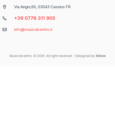
propone come una delle piattaforme più complete per chi
Via Arigni,60, 03043 Cassino FR
cerca un’esperienza di gioco varia e coinvolgente.
+39 0776 311 905
Caratteristica
Descrizione
info@musicalcentro.it
Interfaccia
Facile da navigare con un design moderno
Varietà di
Include slot, giochi da tavolo e
Giochi
scommesse sportive
Musicalcentro .© 2025. All right reserved – Designed by
XGrow
Per coloro che preferiscono giocare in movimento, Betaland
Casino offre una versione mobile ottimizzata che garantisce la
stessa qualità e fluidità dell’esperienza desktop. Non importa
dove ti trovi, avrai sempre accesso ai tuoi giochi preferiti con
un semplice tocco sul tuo smartphone o tablet.
Quando si tratta di sicurezza e supporto, Betaland Casino non
delude. Utilizza tecnologie di crittografia avanzate per
proteggere i dati personali e finanziari degli utenti. Inoltre, il