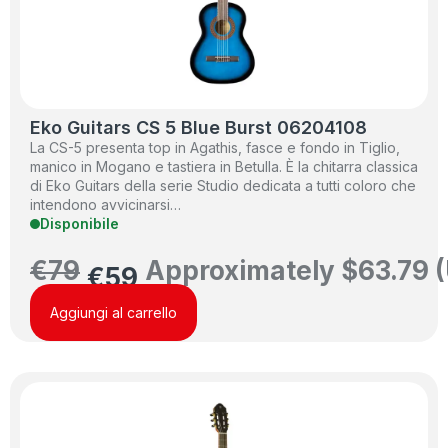
Eko Guitars CS 5 Blue Burst 06204108
La CS-5 presenta top in Agathis, fasce e fondo in Tiglio,
manico in Mogano e tastiera in Betulla. È la chitarra classica
di Eko Guitars della serie Studio dedicata a tutti coloro che
intendono avvicinarsi…
Disponibile
€
79
Approximately
$
63.79
(
€
59
Aggiungi al carrello