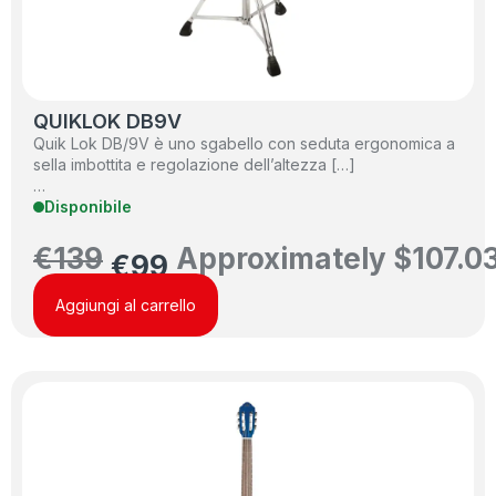
QUIKLOK DB9V
Quik Lok DB/9V è uno sgabello con seduta ergonomica a
sella imbottita e regolazione dell’altezza […]
…
Disponibile
€
139
Approximately
$
107.0
€
99
Aggiungi al carrello