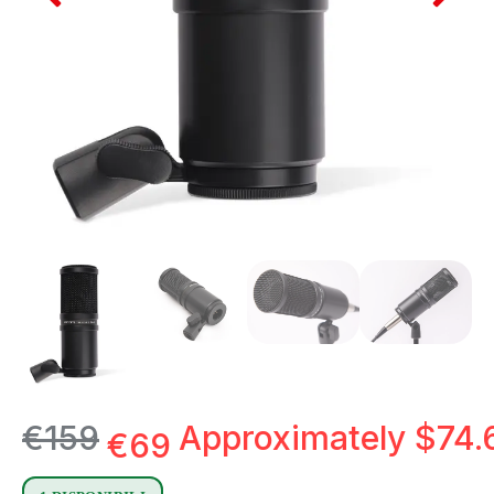
€
159
Approximately
$
74.
€
69