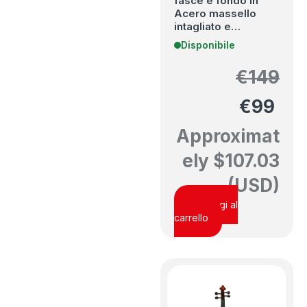
fasce e fondo in
Acero massello
intagliato e…
Disponibile
€
149
€
99
Approximat
ely
$
107.03
(USD)
Aggiungi al
carrello