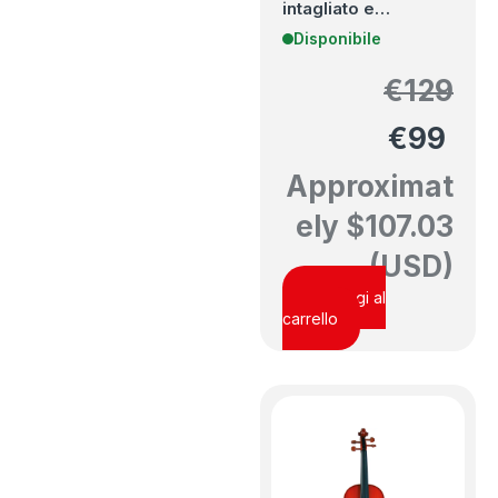
intagliato e…
Disponibile
€
129
€
99
Approximat
ely
$
107.03
(USD)
Aggiungi al
carrello