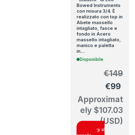
Bowed Instruments
con misura 3/4. È
realizzato con top in
Abete massello
intagliato, fasce e
fondo in Acero
massello intagliato,
manico e paletta
in…
Disponibile
€
149
€
99
Approximat
ely
$
107.03
(USD)
Aggiungi al