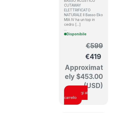
BASSO ACUSTICO
CUTAWAY
ELETTRIFICATO
NATURALE Il Basso Eko
MIA IV ha un top in
cedro […]
…
Disponibile
€
599
€
419
Approximat
ely
$
453.00
(USD)
Aggiungi al
carrello