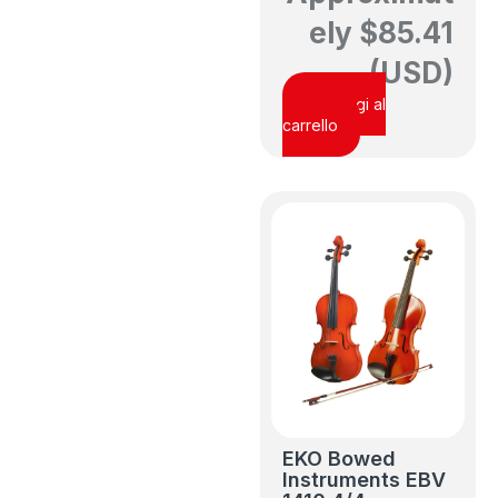
ely
$
85.41
(USD)
Aggiungi al
carrello
EKO Bowed
Instruments EBV