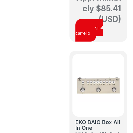
ely
$
85.41
(USD)
Aggiungi al
carrello
EKO BAIO Box All
In One