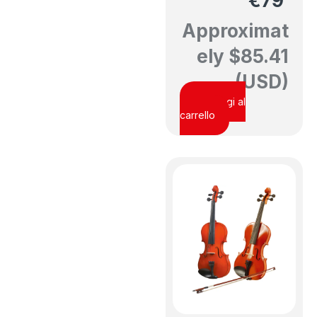
€
79
Approximat
ely
$
85.41
(USD)
Aggiungi al
carrello