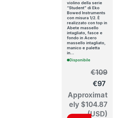
violino della serie
“Student” di Eko
Bowed Instruments
con misura 1/2. È
realizzato con top in
Abete massello
intagliato, fasce e
fondo in Acero
massello intagliato,
manico e paletta
in…
Disponibile
€
109
€
97
Approximat
ely
$
104.87
(USD)