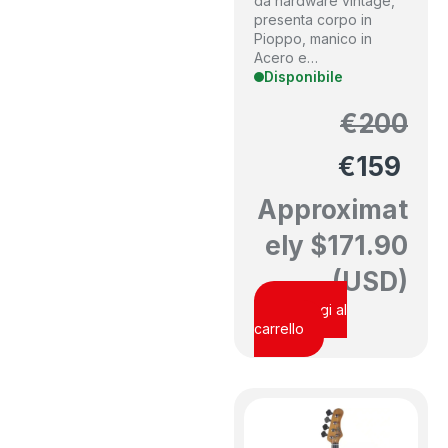
da hardware vintage,
presenta corpo in
Pioppo, manico in
Acero e…
Disponibile
€
200
€
159
Approximat
ely
$
171.90
(USD)
Aggiungi al
carrello