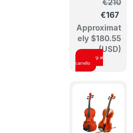
€
210
€
167
Approximat
ely
$
180.55
(USD)
Aggiungi al
carrello