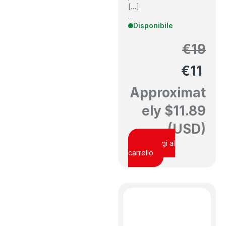
[…]
…
Disponibile
€
19
€
11
Approximat
ely
$
11.89
(USD)
Aggiungi al
carrello