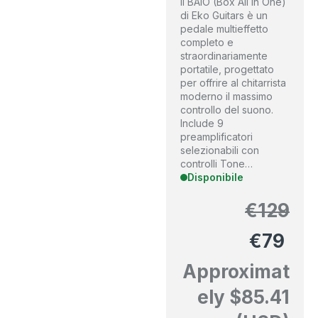
Il BAIO (Box All In One)
di Eko Guitars è un
pedale multieffetto
completo e
straordinariamente
portatile, progettato
per offrire al chitarrista
moderno il massimo
controllo del suono.
Include 9
preamplificatori
selezionabili con
controlli Tone…
Disponibile
€
129
€
79
Approximat
ely
$
85.41