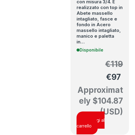
con misura 3/4. È
realizzato con top in
Abete massello
intagliato, fasce e
fondo in Acero
massello intagliato,
manico e paletta
in…
Disponibile
€
119
€
97
Approximat
ely
$
104.87
(USD)
Aggiungi al
carrello