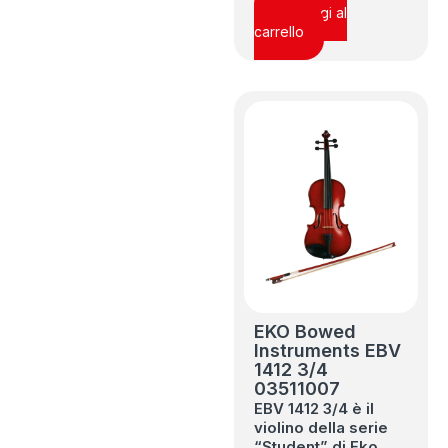
Aggiungi al
carrello
EKO Bowed
Instruments EBV
1412 3/4
03511007
EBV 1412 3/4 è il
violino della serie
“Student” di Eko