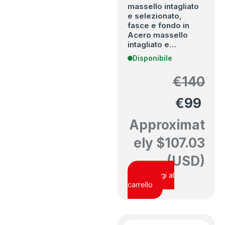
massello intagliato
e selezionato,
fasce e fondo in
Acero massello
intagliato e…
Disponibile
€
140
€
99
Approximat
ely
$
107.03
(USD)
Aggiungi al
carrello