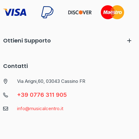
Il mondo dei casinò online è in continua espansione, e uno dei
nomi che si sta facendo strada è Betaland Casino. Con una
vasta gamma di giochi e un’interfaccia user-friendly, questo
casinò si è guadagnato l’attenzione di molti appassionati di
gioco. Ma cosa rende Betaland così speciale nel competitivo
Ottieni Supporto
mercato italiano?
Offrendo una selezione impressionante di giochi da tavolo,
Contatti
slot e opzioni di scommesse sportive,
betaland casino
si
propone come una delle piattaforme più complete per chi
Via Arigni,60, 03043 Cassino FR
cerca un’esperienza di gioco varia e coinvolgente.
+39 0776 311 905
Caratteristica
Descrizione
info@musicalcentro.it
Interfaccia
Facile da navigare con un design moderno
Varietà di
Include slot, giochi da tavolo e
Giochi
scommesse sportive