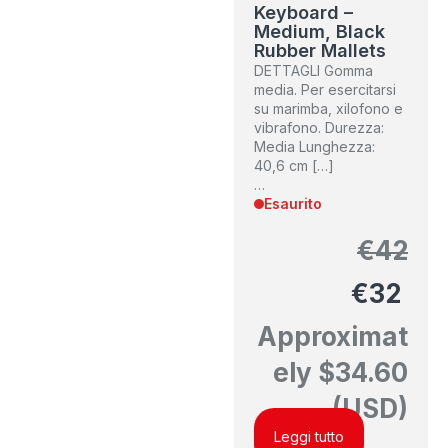
Keyboard –
Medium, Black
Rubber Mallets
DETTAGLI Gomma
media. Per esercitarsi
su marimba, xilofono e
vibrafono. Durezza:
Media Lunghezza:
40,6 cm […]
…
Esaurito
€
42
€
32
Approximat
ely
$
34.60
(USD)
Leggi tutto