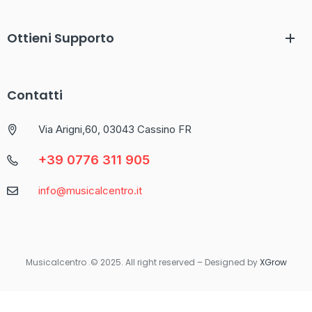
casinò si è guadagnato l’attenzione di molti appassionati di
gioco. Ma cosa rende Betaland così speciale nel competitivo
Ottieni Supporto
mercato italiano?
Offrendo una selezione impressionante di giochi da tavolo,
Contatti
slot e opzioni di scommesse sportive,
betaland casino
si
propone come una delle piattaforme più complete per chi
Via Arigni,60, 03043 Cassino FR
cerca un’esperienza di gioco varia e coinvolgente.
+39 0776 311 905
Caratteristica
Descrizione
info@musicalcentro.it
Interfaccia
Facile da navigare con un design moderno
Varietà di
Include slot, giochi da tavolo e
Giochi
scommesse sportive
Musicalcentro .© 2025. All right reserved – Designed by
XGrow
Per coloro che preferiscono giocare in movimento, Betaland
Casino offre una versione mobile ottimizzata che garantisce la
stessa qualità e fluidità dell’esperienza desktop. Non importa