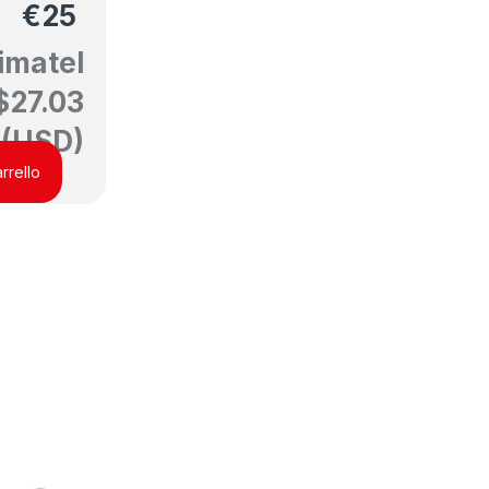
€
25
imatel
$
27.03
(USD)
rrello