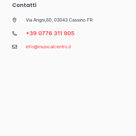
Contatti
Via Arigni,60, 03043 Cassino FR
+39 0776 311 905
info@musicalcentro.it