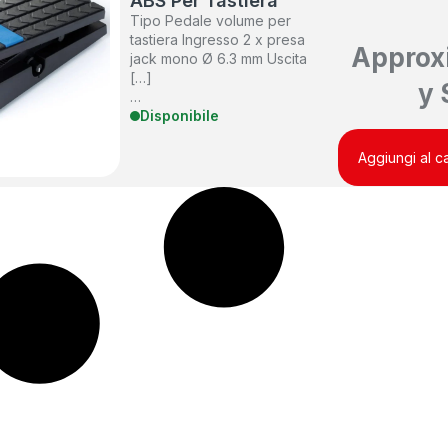
ABS Per Tastiera
Tipo Pedale volume per
tastiera Ingresso 2 x presa
Approx
jack mono Ø 6.3 mm Uscita
[…]
y
…
Disponibile
Aggiungi al ca