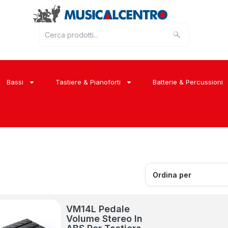
Bassi
Tastiere & Pianoforti
Batterie & Percussioni
VM14L Pedale
Volume Stereo In