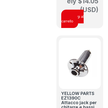
ely
$
14.05
(USD)
Aggiungi al
carrello
YELLOW PARTS
EZ1390C
Attacco jack per
chitarre e bassi