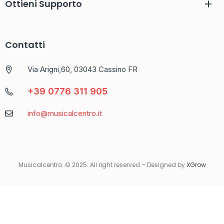
Ottieni Supporto
mercato italiano?
Offrendo una selezione impressionante di giochi da tavolo,
Contatti
slot e opzioni di scommesse sportive,
betaland casino
si
propone come una delle piattaforme più complete per chi
Via Arigni,60, 03043 Cassino FR
cerca un’esperienza di gioco varia e coinvolgente.
+39 0776 311 905
Caratteristica
Descrizione
info@musicalcentro.it
Interfaccia
Facile da navigare con un design moderno
Varietà di
Include slot, giochi da tavolo e
Giochi
scommesse sportive
Musicalcentro .© 2025. All right reserved – Designed by
XGrow
Per coloro che preferiscono giocare in movimento, Betaland
Casino offre una versione mobile ottimizzata che garantisce la
stessa qualità e fluidità dell’esperienza desktop. Non importa
dove ti trovi, avrai sempre accesso ai tuoi giochi preferiti con
un semplice tocco sul tuo smartphone o tablet.