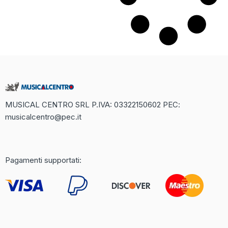
MUSICAL CENTRO SRL P.IVA: 03322150602 PEC:
musicalcentro@pec.it
Recensione Completa di Betaland
Casino: Un Mondo di Divertimento
Online
Pagamenti supportati:
Il mondo dei casinò online è in continua espansione, e uno dei
nomi che si sta facendo strada è Betaland Casino. Con una
vasta gamma di giochi e un’interfaccia user-friendly, questo
casinò si è guadagnato l’attenzione di molti appassionati di
gioco. Ma cosa rende Betaland così speciale nel competitivo