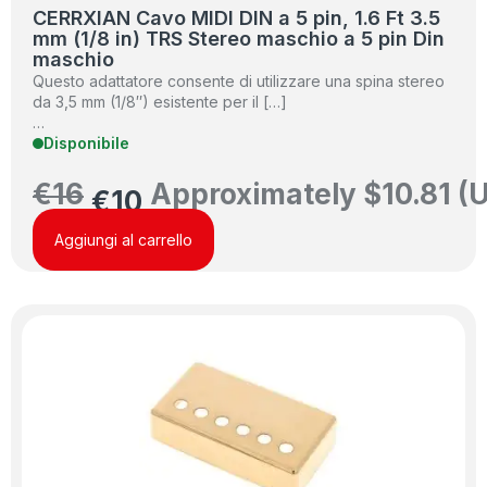
CERRXIAN Cavo MIDI DIN a 5 pin, 1.6 Ft 3.5
mm (1/8 in) TRS Stereo maschio a 5 pin Din
maschio
Questo adattatore consente di utilizzare una spina stereo
da 3,5 mm (1/8″) esistente per il […]
…
Disponibile
€
16
Approximately
$
10.81
(U
€
10
Aggiungi al carrello