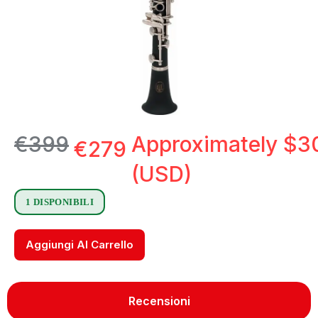
€
399
Approximately
$
3
€
279
(USD)
1 DISPONIBILI
Aggiungi Al Carrello
Recensioni