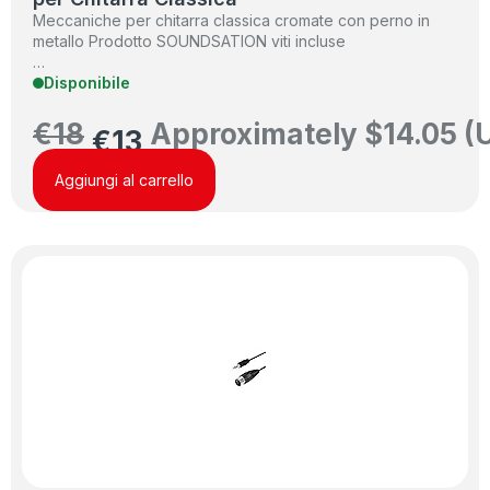
Meccaniche per chitarra classica cromate con perno in
metallo Prodotto SOUNDSATION viti incluse
…
Disponibile
€
18
Approximately
$
14.05
(
€
13
Aggiungi al carrello