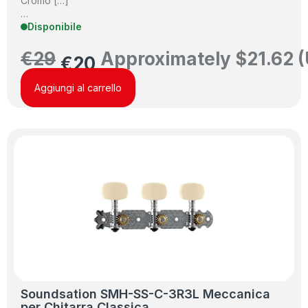
Cromo […]
…
Disponibile
€
29
Approximately
$
21.62
(
€
20
Aggiungi al carrello
Soundsation SMH-SS-C-3R3L Meccanica
per Chitarra Classica