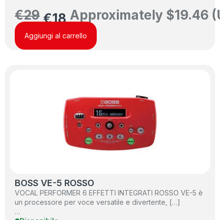
€
29
Approximately
$
19.46
(
€
18
Aggiungi al carrello
BOSS VE-5 ROSSO
VOCAL PERFORMER 6 EFFETTI INTEGRATI ROSSO VE-5 è
un processore per voce versatile e divertente, […]
…