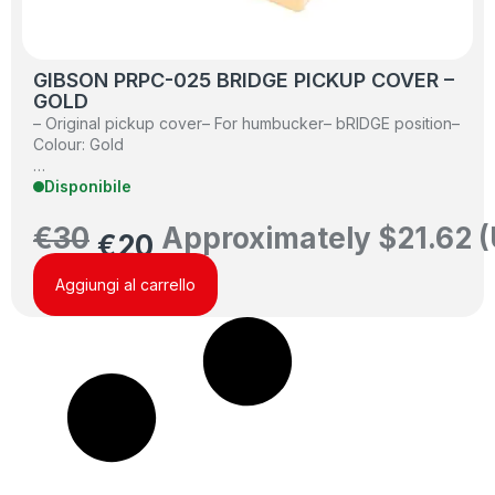
GIBSON PRPC-025 BRIDGE PICKUP COVER –
GOLD
– Original pickup cover– For humbucker– bRIDGE position–
Colour: Gold
…
Disponibile
€
30
Approximately
$
21.62
(
€
20
Aggiungi al carrello