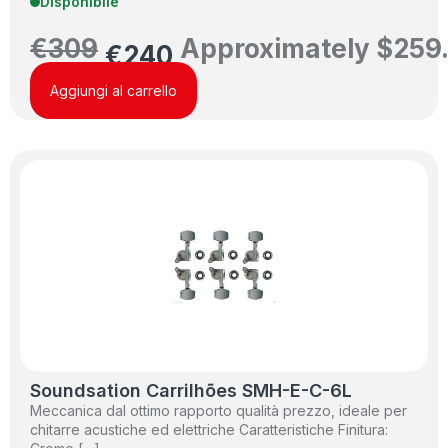
Disponibile
€
309
Approximately
$
259
€
240
Aggiungi al carrello
Soundsation Carrilhões SMH-E-C-6L
Meccanica dal ottimo rapporto qualità prezzo, ideale per
chitarre acustiche ed elettriche Caratteristiche Finitura: