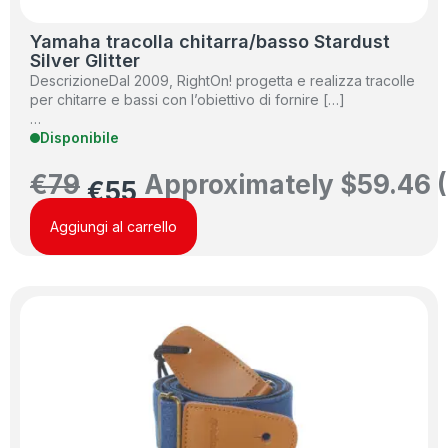
Yamaha tracolla chitarra/basso Stardust
Silver Glitter
DescrizioneDal 2009, RightOn! progetta e realizza tracolle
per chitarre e bassi con l’obiettivo di fornire […]
…
Disponibile
€
79
Approximately
$
59.46
(
€
55
Aggiungi al carrello