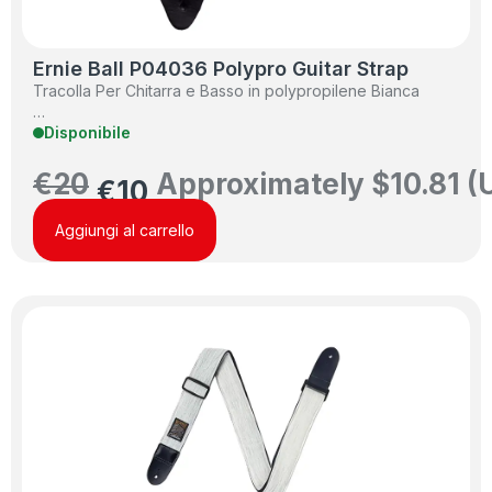
Ernie Ball P04036 Polypro Guitar Strap
Tracolla Per Chitarra e Basso in polypropilene Bianca
…
Disponibile
€
20
Approximately
$
10.81
(
€
10
Aggiungi al carrello