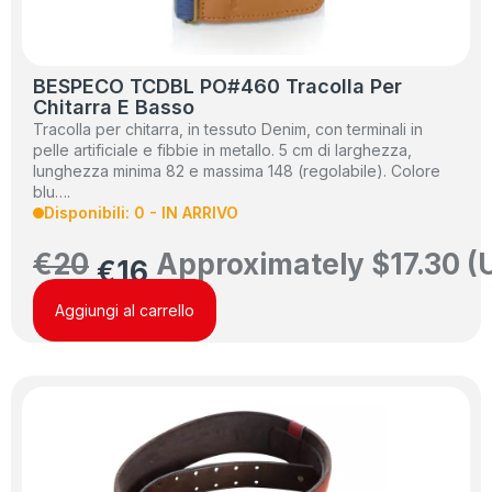
BESPECO TCDBL PO#460 Tracolla Per
Chitarra E Basso
Tracolla per chitarra, in tessuto Denim, con terminali in
pelle artificiale e fibbie in metallo. 5 cm di larghezza,
lunghezza minima 82 e massima 148 (regolabile). Colore
blu….
Disponibili: 0 - IN ARRIVO
€
20
Approximately
$
17.30
(
€
16
Aggiungi al carrello