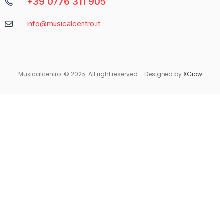
+39 0776 311 905
Caratteristica
Descrizione
info@musicalcentro.it
Interfaccia
Facile da navigare con un design moderno
Varietà di
Include slot, giochi da tavolo e
Giochi
scommesse sportive
Musicalcentro .© 2025. All right reserved – Designed by
XGrow
Per coloro che preferiscono giocare in movimento, Betaland
Casino offre una versione mobile ottimizzata che garantisce la
stessa qualità e fluidità dell’esperienza desktop. Non importa
dove ti trovi, avrai sempre accesso ai tuoi giochi preferiti con
un semplice tocco sul tuo smartphone o tablet.
Quando si tratta di sicurezza e supporto, Betaland Casino non
delude. Utilizza tecnologie di crittografia avanzate per
proteggere i dati personali e finanziari degli utenti. Inoltre, il
servizio clienti è disponibile 24/7 per rispondere a qualsiasi
domanda o risolvere eventuali problemi.