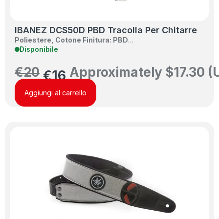
IBANEZ DCS50D PBD Tracolla Per Chitarre
Poliestere, Cotone
Finitura: PBD
…
Disponibile
€
20
Approximately
$
17.30
(
€
16
Aggiungi al carrello