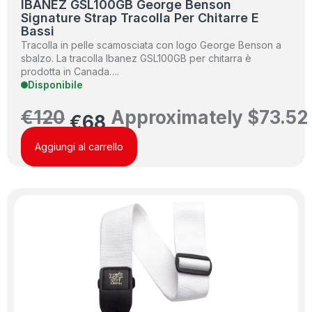
IBANEZ GSL100GB George Benson
Signature Strap Tracolla Per Chitarre E
Bassi
Tracolla in pelle scamosciata con logo George Benson a
sbalzo. La tracolla Ibanez GSL100GB per chitarra è
prodotta in Canada….
Disponibile
€
120
Approximately
$
73.52
€
68
Aggiungi al carrello