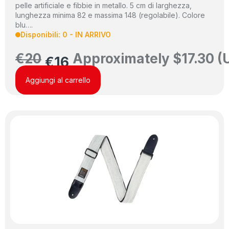
pelle artificiale e fibbie in metallo. 5 cm di larghezza,
lunghezza minima 82 e massima 148 (regolabile). Colore
blu….
Disponibili: 0 - IN ARRIVO
€
20
Approximately
$
17.30
(
€
16
Aggiungi al carrello