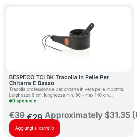
BESPECO TCLBK Tracolla In Pelle Per
Chitarra E Basso
Tracolla professionale per chitarra in vera pelle imbottita.
Larghezza 8 cm, lunghezza min. 90 – max 140 cm….
Disponibile
€
39
Approximately
$
31.35
(
€
29
Aggiungi al carrello