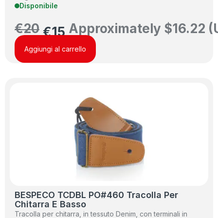
Disponibile
€
20
Approximately
$
16.22
(
€
15
Aggiungi al carrello
BESPECO TCDBL PO#460 Tracolla Per
Chitarra E Basso
Tracolla per chitarra, in tessuto Denim, con terminali in