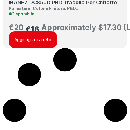
IBANEZ DCS50D PBD Tracolla Per Chitarre
Poliestere, Cotone
Finitura: PBD
…
Disponibile
€
20
Approximately
$
17.30
(
€
16
Aggiungi al carrello