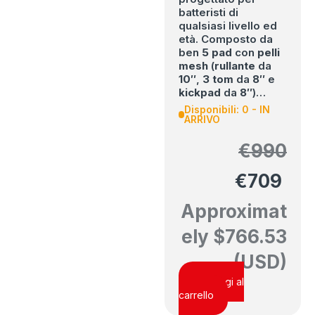
batteristi di
qualsiasi livello ed
età. Composto da
ben
5 pad
con
pelli
mesh
(
rullante
da
10″
,
3 tom
da
8″
e
kickpad
da
8″
)…
Disponibili: 0 - IN
ARRIVO
€
990
€
709
Approximat
ely
$
766.53
(USD)
Aggiungi al
carrello