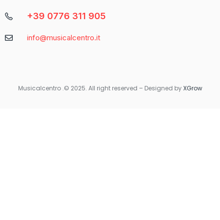
+39 0776 311 905
Caratteristica
Descrizione
info@musicalcentro.it
Interfaccia
Facile da navigare con un design moderno
Varietà di
Include slot, giochi da tavolo e
Giochi
scommesse sportive
Musicalcentro .© 2025. All right reserved – Designed by
XGrow
Per coloro che preferiscono giocare in movimento, Betaland
Casino offre una versione mobile ottimizzata che garantisce la
stessa qualità e fluidità dell’esperienza desktop. Non importa
dove ti trovi, avrai sempre accesso ai tuoi giochi preferiti con
un semplice tocco sul tuo smartphone o tablet.
Quando si tratta di sicurezza e supporto, Betaland Casino non
delude. Utilizza tecnologie di crittografia avanzate per
proteggere i dati personali e finanziari degli utenti. Inoltre, il
servizio clienti è disponibile 24/7 per rispondere a qualsiasi
domanda o risolvere eventuali problemi.