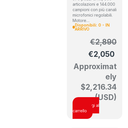
articolazioni e 144.000
campioni con più canali
microfonici regolabili.
Motore…
Disponibili: 0 - IN
ARRIVO
€
2,890
€
2,050
Approximat
ely
$
2,216.34
(USD)
Aggiungi al
carrello