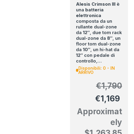
Alesis
Crimson III
è
una
batteria
elettronica
composta da un
rullante dual-zone
da
12″
, due tom rack
dual-zone da
8″
, un
floor tom dual-zone
da
10″
, un hi-hat da
12″
con pedale di
controllo,…
Disponibili: 0 - IN
ARRIVO
€
1,790
€
1,169
Approximat
ely
$
1,263.85