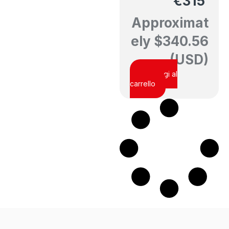
€
315
Approximat
ely
$
340.56
(USD)
Aggiungi al
carrello