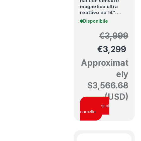
hat
con
sensore
magnetico ultra
reattivo
da
14″
….
Disponibile
€
3,999
€
3,299
Approximat
ely
$
3,566.68
(USD)
Aggiungi al
carrello