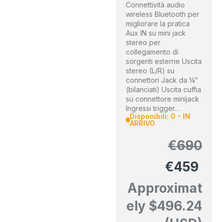
Connettività audio
wireless Bluetooth per
migliorare la pratica
Aux IN su mini jack
stereo per
collegamento di
sorgenti esterne Uscita
stereo (L/R) su
connettori Jack da ¼”
(bilanciati) Uscita cuffia
su connettore minijack
Ingressi trigger…
Disponibili: 0 - IN
ARRIVO
€
690
€
459
Approximat
ely
$
496.24