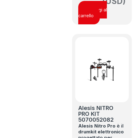
(USD)
Aggiungi al
carrello
Alesis NITRO
PRO KIT
5070052082
Alesis
Nitro Pro
è il
drumkit elettronico
progettato per