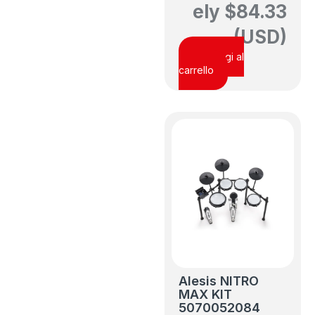
ely
$
84.33
(USD)
Aggiungi al
carrello
Alesis NITRO
MAX KIT
5070052084