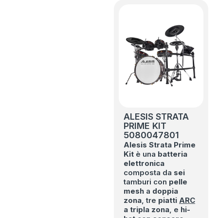
ALESIS STRATA
PRIME KIT
5080047801
Alesis
Strata Prime
Kit
è una
batteria
elettronica
composta da
sei
tamburi con
pelle
mesh
a
doppia
zona
, tre
piatti
ARC
a tripla zona
, e
hi-