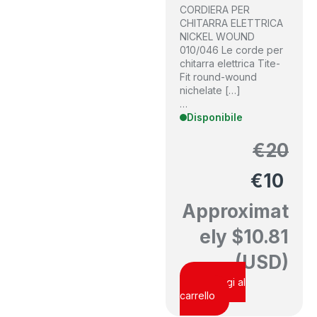
CORDIERA PER
CHITARRA ELETTRICA
NICKEL WOUND
010/046 Le corde per
chitarra elettrica Tite-
Fit round-wound
nichelate […]
…
Disponibile
€
20
€
10
Approximat
ely
$
10.81
(USD)
Aggiungi al
carrello