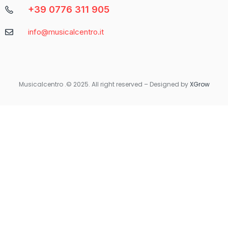
+39 0776 311 905
Caratteristica
Descrizione
info@musicalcentro.it
Interfaccia
Facile da navigare con un design moderno
Varietà di
Include slot, giochi da tavolo e
Giochi
scommesse sportive
Musicalcentro .© 2025. All right reserved – Designed by
XGrow
Per coloro che preferiscono giocare in movimento, Betaland
Casino offre una versione mobile ottimizzata che garantisce la
stessa qualità e fluidità dell’esperienza desktop. Non importa
dove ti trovi, avrai sempre accesso ai tuoi giochi preferiti con
un semplice tocco sul tuo smartphone o tablet.
Quando si tratta di sicurezza e supporto, Betaland Casino non
delude. Utilizza tecnologie di crittografia avanzate per
proteggere i dati personali e finanziari degli utenti. Inoltre, il
servizio clienti è disponibile 24/7 per rispondere a qualsiasi
domanda o risolvere eventuali problemi.