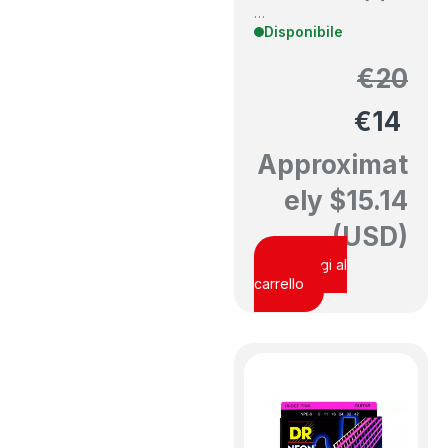
…
Disponibile
€
20
€
14
Approximat
ely
$
15.14
(USD)
Aggiungi al
carrello