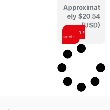
Approximat
ely
$
20.54
(USD)
Aggiungi al
carrello