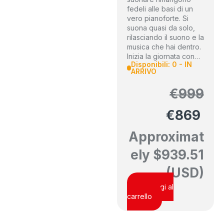
fedeli alle basi di un
vero pianoforte. Si
suona quasi da solo,
rilasciando il suono e la
musica che hai dentro.
Inizia la giornata con…
Disponibili: 0 - IN
ARRIVO
€
999
€
869
Approximat
ely
$
939.51
(USD)
Aggiungi al
carrello