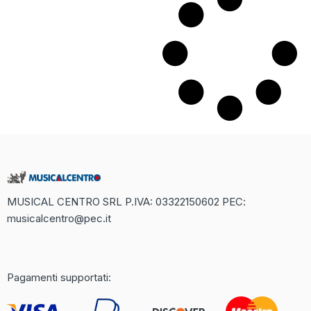
MUSICAL CENTRO SRL P.IVA: 03322150602 PEC:
musicalcentro@pec.it
Recensione Completa di Betaland
Casino: Un Mondo di Divertimento
Online
Pagamenti supportati:
Il mondo dei casinò online è in continua espansione, e uno dei