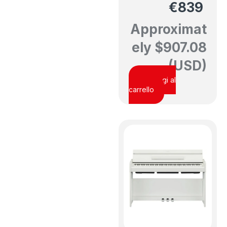
€
839
Approximat
ely
$
907.08
(USD)
Aggiungi al
carrello