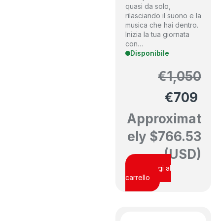
quasi da solo,
rilasciando il suono e la
musica che hai dentro.
Inizia la tua giornata
con…
Disponibile
€
1,050
€
709
Approximat
ely
$
766.53
(USD)
Aggiungi al
carrello