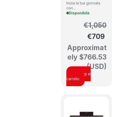
Inizia la tua giornata
con…
Disponibile
€
1,050
€
709
Approximat
ely
$
766.53
(USD)
Aggiungi al
carrello