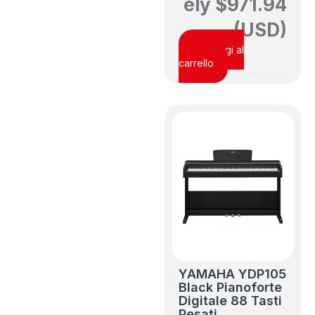
ely
$
971.94
(USD)
Aggiungi al
carrello
YAMAHA YDP105
Black Pianoforte
Digitale 88 Tasti
Pesati