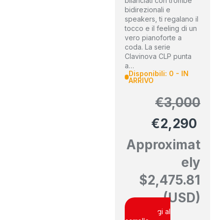
bilanciati con trombe
bidirezionali e
speakers, ti regalano il
tocco e il feeling di un
vero pianoforte a
coda. La serie
Clavinova CLP punta
a…
Disponibili: 0 - IN
ARRIVO
€
3,000
€
2,290
Approximat
ely
$
2,475.81
(USD)
Aggiungi al