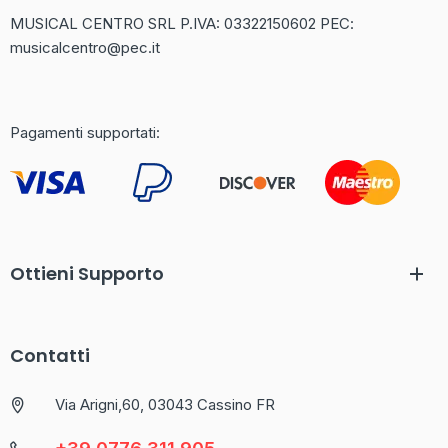
MUSICAL CENTRO SRL P.IVA: 03322150602 PEC:
musicalcentro@pec.it
Recensione Completa di Betaland
Casino: Un Mondo di Divertimento
Online
Pagamenti supportati:
Il mondo dei casinò online è in continua espansione, e uno dei
nomi che si sta facendo strada è Betaland Casino. Con una
vasta gamma di giochi e un’interfaccia user-friendly, questo
casinò si è guadagnato l’attenzione di molti appassionati di
gioco. Ma cosa rende Betaland così speciale nel competitivo
Ottieni Supporto
mercato italiano?
Offrendo una selezione impressionante di giochi da tavolo,
Contatti
slot e opzioni di scommesse sportive,
betaland casino
si
propone come una delle piattaforme più complete per chi
Via Arigni,60, 03043 Cassino FR
cerca un’esperienza di gioco varia e coinvolgente.