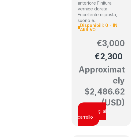
anteriore
Finitura:
vernice dorata
Eccellente risposta,
suono e…
Disponibili: 0 - IN
ARRIVO
€
3,000
€
2,300
Approximat
ely
$
2,486.62
(USD)
Aggiungi al
carrello