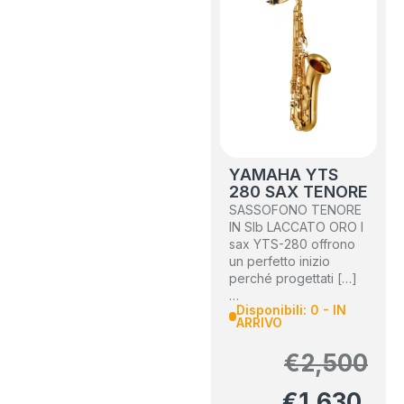
YAMAHA YTS
280 SAX TENORE
SASSOFONO TENORE
IN SIb LACCATO ORO I
sax YTS-280 offrono
un perfetto inizio
perché progettati […]
…
Disponibili: 0 - IN
ARRIVO
€
2,500
€
1,630