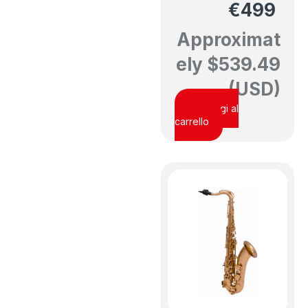
€
499
Approximat
ely
$
539.49
(USD)
Aggiungi al
carrello