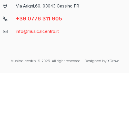
propone come una delle piattaforme più complete per chi
Via Arigni,60, 03043 Cassino FR
cerca un’esperienza di gioco varia e coinvolgente.
+39 0776 311 905
Caratteristica
Descrizione
info@musicalcentro.it
Interfaccia
Facile da navigare con un design moderno
Varietà di
Include slot, giochi da tavolo e
Giochi
scommesse sportive
Musicalcentro .© 2025. All right reserved – Designed by
XGrow
Per coloro che preferiscono giocare in movimento, Betaland
Casino offre una versione mobile ottimizzata che garantisce la
stessa qualità e fluidità dell’esperienza desktop. Non importa
dove ti trovi, avrai sempre accesso ai tuoi giochi preferiti con
un semplice tocco sul tuo smartphone o tablet.
Quando si tratta di sicurezza e supporto, Betaland Casino non
delude. Utilizza tecnologie di crittografia avanzate per
proteggere i dati personali e finanziari degli utenti. Inoltre, il