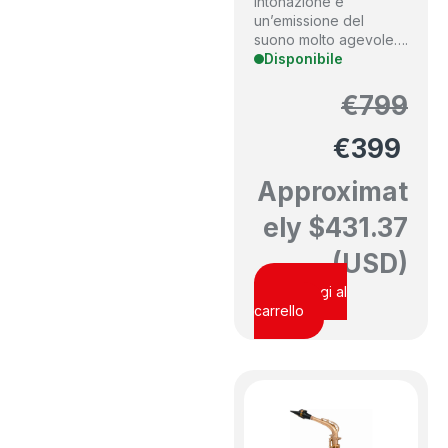
intonazione e
un’emissione del
suono molto agevole….
Disponibile
€
799
€
399
Approximat
ely
$
431.37
(USD)
Aggiungi al
carrello