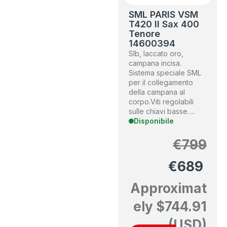
SML PARIS VSM
T420 II Sax 400
Tenore
14600394
SIb, laccato oro,
campana incisa.
Sistema speciale SML
per il collegamento
della campana al
corpo.Viti regolabili
sulle chiavi basse….
Disponibile
€
799
€
689
Approximat
ely
$
744.91
(USD)