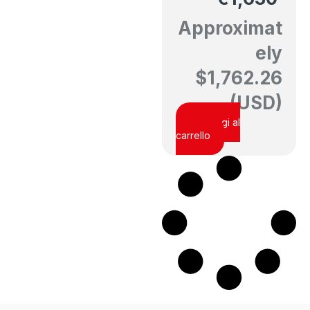
Approximat
ely
$
1,762.26
(USD)
Aggiungi al
carrello