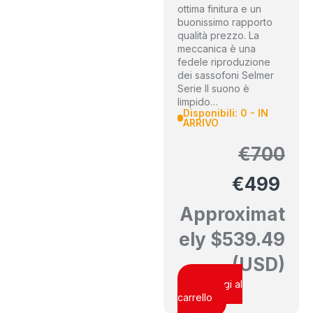
ottima finitura e un
buonissimo rapporto
qualità prezzo. La
meccanica è una
fedele riproduzione
dei sassofoni Selmer
Serie Il suono è
limpido…
Disponibili: 0 - IN
ARRIVO
€
700
€
499
Approximat
ely
$
539.49
(USD)
Aggiungi al
carrello