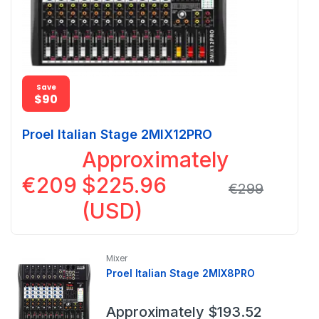
Save
Save
$90
$90
Proel Italian Stage 2MIX12PRO
Approximately
€
209
$
225.96
€
299
(USD)
Mixer
Proel Italian Stage 2MIX8PRO
Approximately
$
193.52