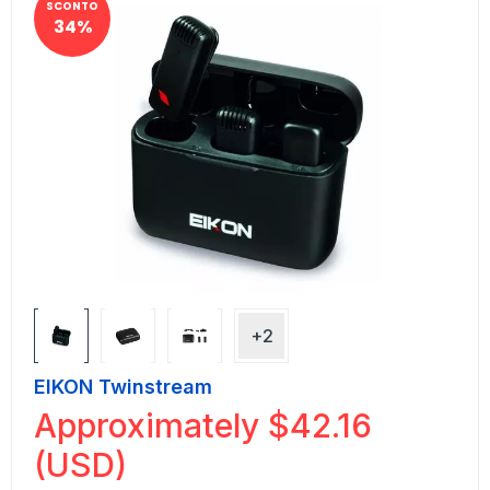
SCONTO
34%
+2
EIKON Twinstream
Approximately
$
42.16
(USD)