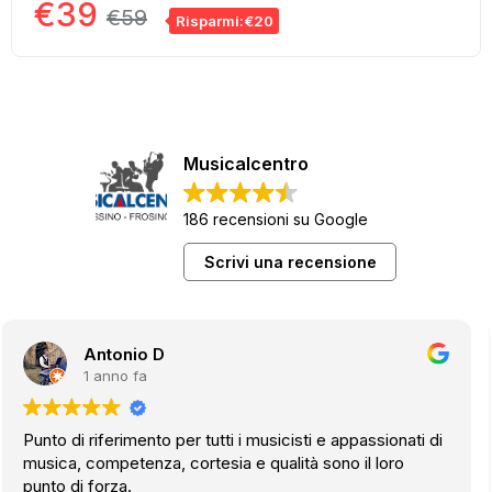
€
39
€
59
Risparmi:€20
Musicalcentro
186 recensioni su Google
Scrivi una recensione
Giuseppe D
1 anno fa
Molto cortesi e disponibili hanno una soluzione per tutto.