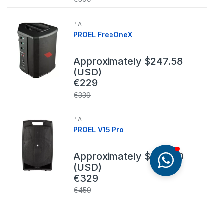
P.A.
PROEL FreeOneX
Approximately
$
247.58
(USD)
€
229
€
339
P.A.
PROEL V15 Pro
Approximately
$
355.70
(USD)
€
329
€
459