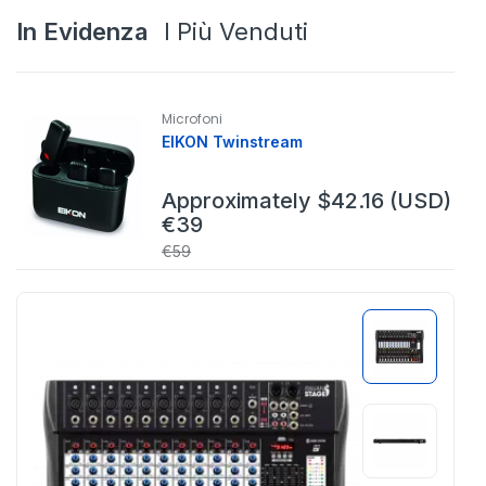
In Evidenza
I Più Venduti
Microfoni
EIKON Twinstream
Approximately
$
42.16
(USD)
€
39
€
59