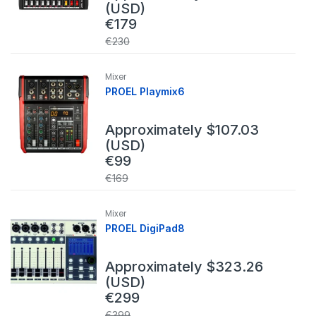
(USD)
€
179
€
230
Mixer
PROEL Playmix6
Approximately
$
107.03
(USD)
€
99
€
169
Mixer
PROEL DigiPad8
Approximately
$
323.26
(USD)
€
299
€
399