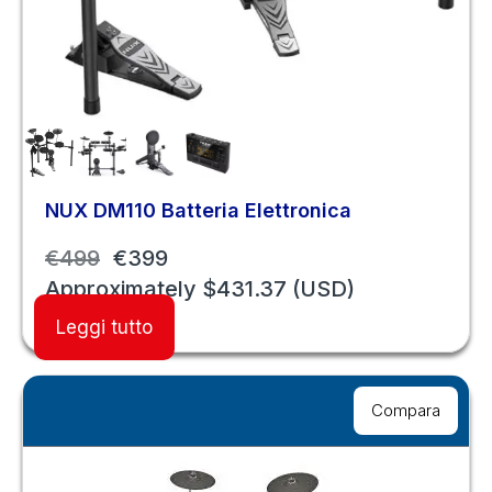
NUX DM110 Batteria Elettronica
€
499
€
399
Approximately
$
431.37
(USD)
Leggi tutto
Compara