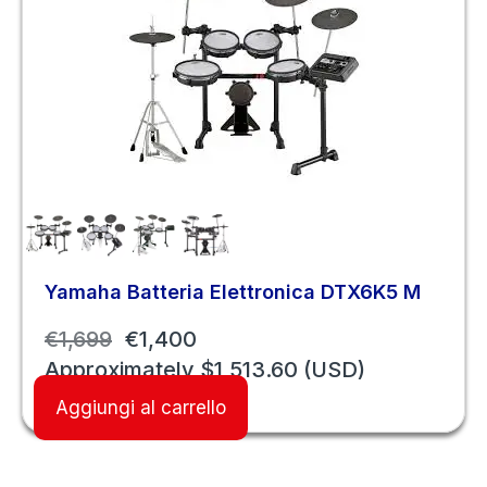
Yamaha Batteria Elettronica DTX6K5 M
€
1,699
€
1,400
Approximately
$
1,513.60
(USD)
Aggiungi al carrello