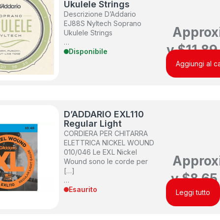
Ukulele Strings
Descrizione D’Addario
EJ88S Nyltech Soprano
Approx
Ukulele Strings
…
y
$
11.89
Disponibile
Aggiungi al ca
D’ADDARIO EXL110
Regular Light
CORDIERA PER CHITARRA
ELETTRICA NICKEL WOUND
010/046 Le EXL Nickel
Approx
Wound sono le corde per
[…]
y
$
8.65
…
Esaurito
Leggi tutto