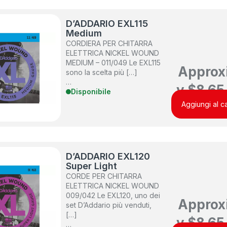
D’ADDARIO EXL115
Medium
CORDIERA PER CHITARRA
ELETTRICA NICKEL WOUND
MEDIUM – 011/049 Le EXL115
Approx
sono la scelta più […]
…
y
$
8.65
Disponibile
Aggiungi al ca
D’ADDARIO EXL120
Super Light
CORDE PER CHITARRA
ELETTRICA NICKEL WOUND
009/042 Le EXL120, uno dei
Approx
set D’Addario più venduti,
[…]
y
$
8.65
…