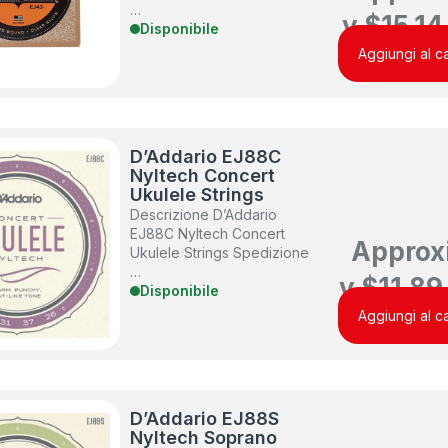
…
y
$
15.14
Disponibile
Aggiungi al ca
D’Addario EJ88C
Nyltech Concert
Ukulele Strings
Descrizione D’Addario
EJ88C Nyltech Concert
Approx
Ukulele Strings Spedizione
…
y
$
11.89
Disponibile
Aggiungi al ca
D’Addario EJ88S
Nyltech Soprano