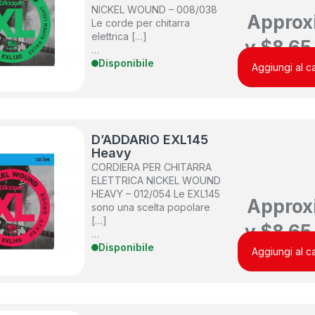
NICKEL WOUND – 008/038
Approx
Le corde per chitarra
elettrica […]
y
$
8.65
…
Disponibile
Aggiungi al ca
D’ADDARIO EXL145
Heavy
CORDIERA PER CHITARRA
ELETTRICA NICKEL WOUND
HEAVY – 012/054 Le EXL145
Approx
sono una scelta popolare
[…]
y
$
8.65
…
Disponibile
Aggiungi al ca