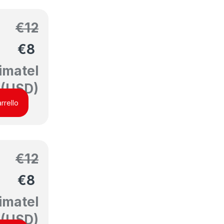
€
12
€
8
imatel
(USD)
rrello
€
12
€
8
imatel
(USD)