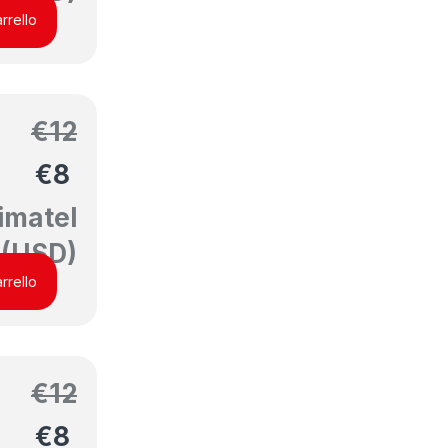
rrello
€
12
€
8
imatel
(USD)
rrello
€
12
€
8