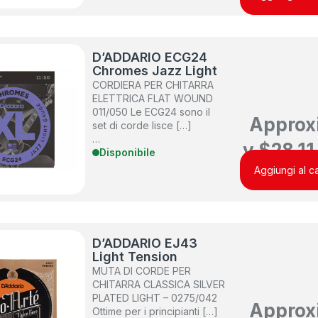
D’ADDARIO ECG24
Chromes Jazz Light
CORDIERA PER CHITARRA
ELETTRICA FLAT WOUND
011/050 Le ECG24 sono il
Approx
set di corde lisce […]
…
y
$
28.11
Disponibile
Aggiungi al ca
D’ADDARIO EJ43
Light Tension
MUTA DI CORDE PER
CHITARRA CLASSICA SILVER
PLATED LIGHT – 0275/042
Approx
Ottime per i principianti […]