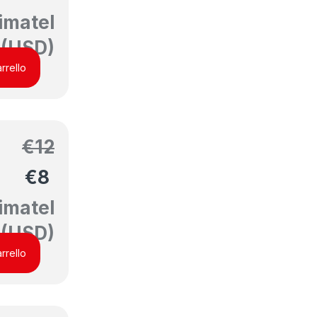
imatel
(USD)
rrello
€
12
€
8
imatel
(USD)
rrello