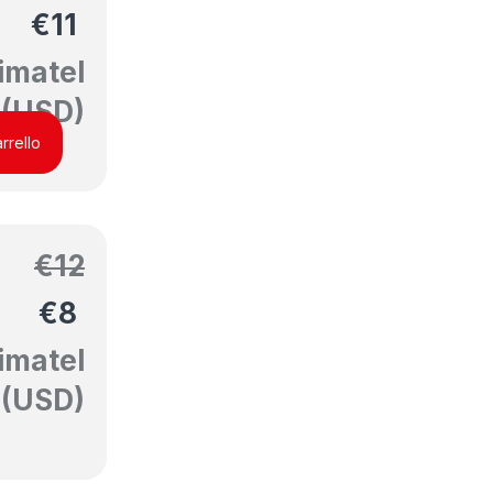
€
11
imatel
(USD)
rrello
€
12
€
8
imatel
(USD)