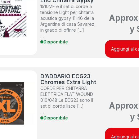
End Chitarra Gypsy
1510MF è il set di corde a
tensione Light per chitarra
Approx
acustica gypsy 11-46 della
Argentine di casa Savarez,
y
in grado di offrire […]
…
Disponibile
Aggiungi al ca
D’ADDARIO ECG23
Chromes Extra Light
CORDE PER CHITARRA
ELETTRICA FLAT WOUND
010/048 Le ECG23 sono il
Approx
set di corde lisce […]
…
y
Disponibile
Aggiungi al ca