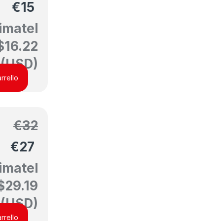
€
15
imatel
$
16.22
(USD)
rrello
€
32
€
27
imatel
$
29.19
(USD)
rrello