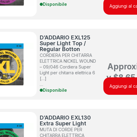
Disponibile
Aggiungi al ca
D’ADDARIO EXL125
Super Light Top /
Regular Botton
CORDIERA PER CHITARRA
ELETTRICA NICKEL WOUND
Approx
– 09/046 Cordiera Super
Light per chitarra elettrica 6
y
$
8.65
[…]
…
Aggiungi al ca
Disponibile
D’ADDARIO EXL130
Extra Super Light
MUTA DI CORDE PER
CHITARRA ELETTRICA