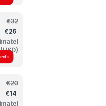
€
32
€
26
imatel
(USD)
rrello
€
20
€
14
imatel