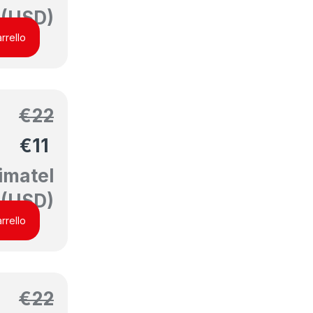
(USD)
rrello
€
22
€
11
imatel
(USD)
rrello
€
22