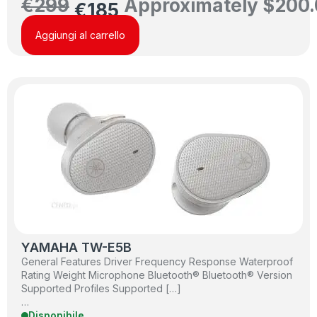
€
299
Approximately
$
200.
€
185
Aggiungi al carrello
YAMAHA TW-E5B
General Features Driver Frequency Response Waterproof
Rating Weight Microphone Bluetooth® Bluetooth® Version
Supported Profiles Supported […]
…
Disponibile