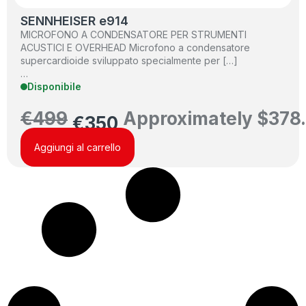
SENNHEISER e914
MICROFONO A CONDENSATORE PER STRUMENTI
ACUSTICI E OVERHEAD Microfono a condensatore
supercardioide sviluppato specialmente per […]
…
Disponibile
€
499
Approximately
$
378
€
350
Aggiungi al carrello