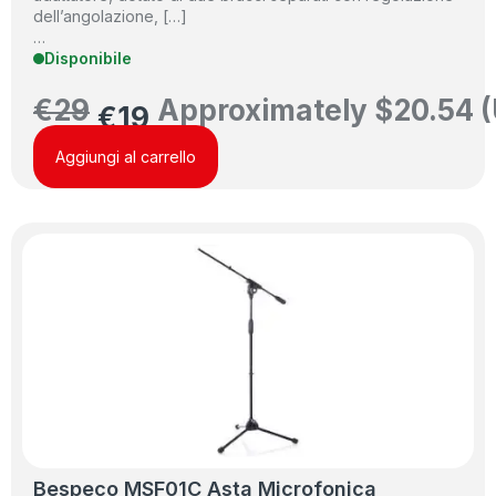
dell’angolazione, […]
…
Disponibile
€
29
Approximately
$
20.54
(
€
19
Aggiungi al carrello
Bespeco MSF01C Asta Microfonica