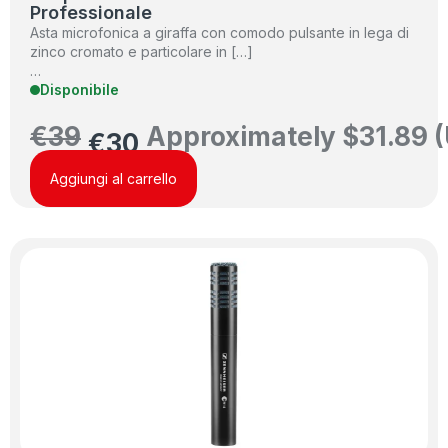
Professionale
Asta microfonica a giraffa con comodo pulsante in lega di
zinco cromato e particolare in […]
…
Disponibile
€
39
Approximately
$
31.89
(
€
30
Aggiungi al carrello