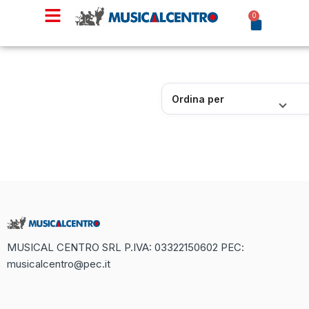
0
MUSICAL CENTRO SRL P.IVA: 03322150602 PEC:
musicalcentro@pec.it
Recensione Completa di Betaland
Casino: Un Mondo di Divertimento