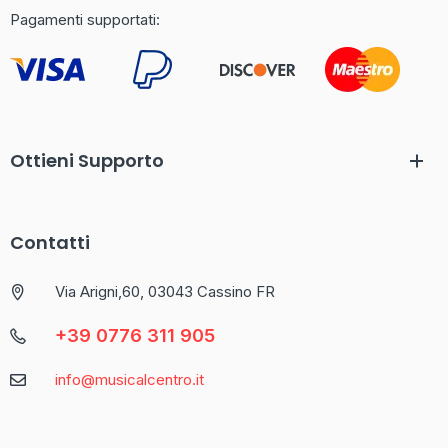
Online
Pagamenti supportati:
Il mondo dei casinò online è in continua espansione, e uno dei
nomi che si sta facendo strada è Betaland Casino. Con una
vasta gamma di giochi e un’interfaccia user-friendly, questo
casinò si è guadagnato l’attenzione di molti appassionati di
gioco. Ma cosa rende Betaland così speciale nel competitivo
Ottieni Supporto
mercato italiano?
Offrendo una selezione impressionante di giochi da tavolo,
Contatti
slot e opzioni di scommesse sportive,
betaland casino
si
propone come una delle piattaforme più complete per chi
Via Arigni,60, 03043 Cassino FR
cerca un’esperienza di gioco varia e coinvolgente.
+39 0776 311 905
Caratteristica
Descrizione
info@musicalcentro.it
Interfaccia
Facile da navigare con un design moderno
Varietà di
Include slot, giochi da tavolo e