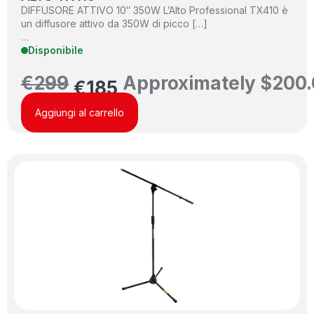
DIFFUSORE ATTIVO 10″ 350W L’Alto Professional TX410 è
un diffusore attivo da 350W di picco […]
…
Disponibile
€
299
Approximately
$
200.
€
185
Aggiungi al carrello