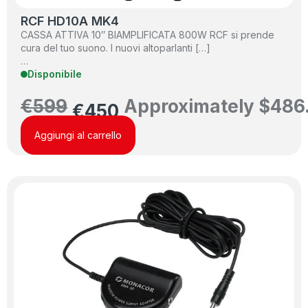
RCF HD10A MK4
CASSA ATTIVA 10″ BIAMPLIFICATA 800W RCF si prende
cura del tuo suono. I nuovi altoparlanti […]
…
Disponibile
€
599
Approximately
$
486
€
450
Aggiungi al carrello