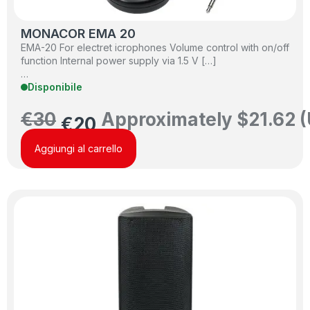
MONACOR EMA 20
EMA-20 For electret icrophones Volume control with on/off
function Internal power supply via 1.5 V […]
…
Disponibile
€
30
Approximately
$
21.62
(
€
20
Aggiungi al carrello