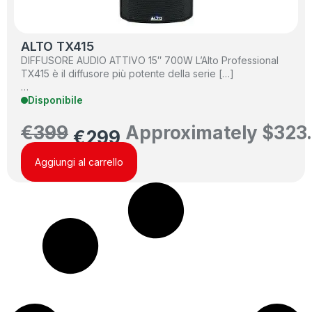
ALTO TX415
DIFFUSORE AUDIO ATTIVO 15″ 700W L’Alto Professional
TX415 è il diffusore più potente della serie […]
…
Disponibile
€
399
Approximately
$
323
€
299
Aggiungi al carrello