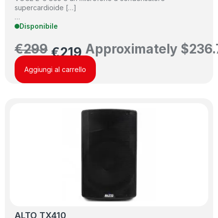
supercardioide […]
…
Disponibile
€
299
Approximately
$
236.
€
219
Aggiungi al carrello
ALTO TX410