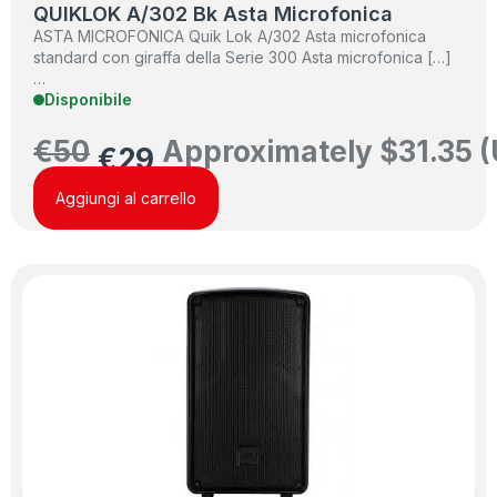
QUIKLOK A/302 Bk Asta Microfonica
ASTA MICROFONICA Quik Lok A/302 Asta microfonica
standard con giraffa della Serie 300 Asta microfonica […]
…
Disponibile
€
50
Approximately
$
31.35
(
€
29
Aggiungi al carrello