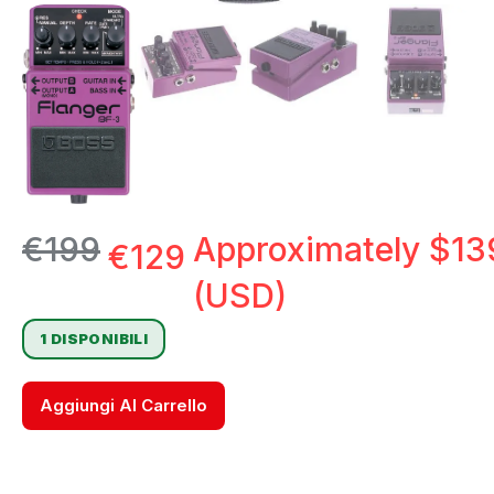
€
199
Approximately
$
13
€
129
(USD)
1 DISPONIBILI
Aggiungi Al Carrello