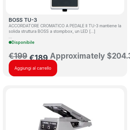
BOSS TU-3
ACCORDATORE CROMATICO A PEDALE Il TU-3 mantiene la
solida struttura BOSS a stompbox, un LED […]
…
Disponibile
€
199
Approximately
$
204.
€
189
Aggiungi al carrello