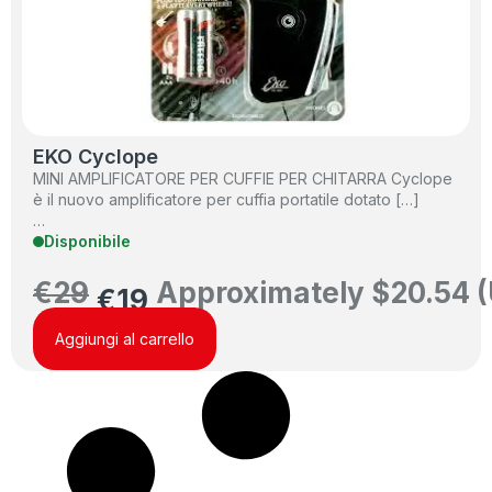
EKO Cyclope
MINI AMPLIFICATORE PER CUFFIE PER CHITARRA Cyclope
è il nuovo amplificatore per cuffia portatile dotato […]
…
Disponibile
€
29
Approximately
$
20.54
(
€
19
Aggiungi al carrello