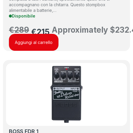
accompagnano con la chitarra. Questo stompbox
alimentabile a batterie,…
Disponibile
€
289
Approximately
$
232.
€
215
Aggiungi al carrello
BOSS FDR 1