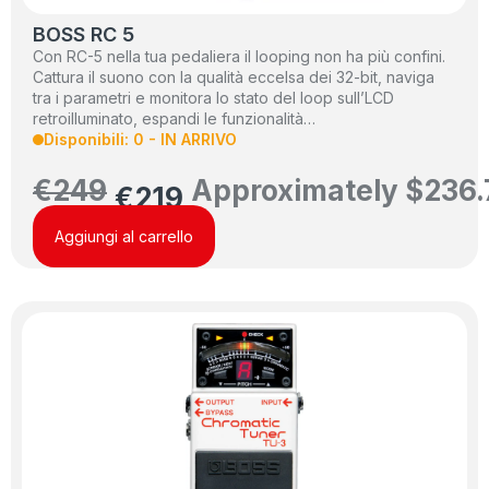
BOSS RC 5
Con RC-5 nella tua pedaliera il looping non ha più confini.
Cattura il suono con la qualità eccelsa dei 32-bit, naviga
tra i parametri e monitora lo stato del loop sull’LCD
retroilluminato, espandi le funzionalità…
Disponibili: 0 - IN ARRIVO
€
249
Approximately
$
236.
€
219
Aggiungi al carrello