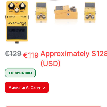
€
129
Approximately
$
12
€
119
(USD)
1 DISPONIBILI
Aggiungi Al Carrello