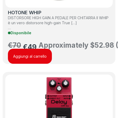
HOTONE WHIP
DISTORSORE HIGH GAIN A PEDALE PER CHITARRA Il WHIP
è un vero distorsore high-gain True […]
…
Disponibile
€
70
Approximately
$
52.98
€
49
Aggiungi al carrello