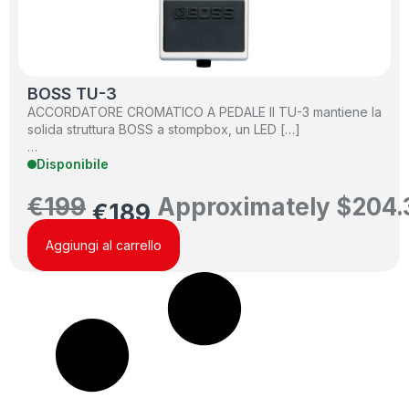
BOSS TU-3
ACCORDATORE CROMATICO A PEDALE Il TU-3 mantiene la
solida struttura BOSS a stompbox, un LED […]
…
Disponibile
€
199
Approximately
$
204.
€
189
Aggiungi al carrello