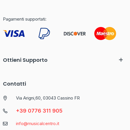
Recensione Completa di Betaland
Casino: Un Mondo di Divertimento
Online
Pagamenti supportati:
Il mondo dei casinò online è in continua espansione, e uno dei
nomi che si sta facendo strada è Betaland Casino. Con una
vasta gamma di giochi e un’interfaccia user-friendly, questo
casinò si è guadagnato l’attenzione di molti appassionati di
gioco. Ma cosa rende Betaland così speciale nel competitivo
Ottieni Supporto
mercato italiano?
Offrendo una selezione impressionante di giochi da tavolo,
Contatti
slot e opzioni di scommesse sportive,
betaland casino
si
propone come una delle piattaforme più complete per chi
Via Arigni,60, 03043 Cassino FR
cerca un’esperienza di gioco varia e coinvolgente.
+39 0776 311 905
Caratteristica
Descrizione
info@musicalcentro.it
Interfaccia
Facile da navigare con un design moderno