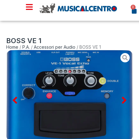
0
BOSS VE 1
Home
/
P.A.
/
Accessori per Audio
/ BOSS VE 1