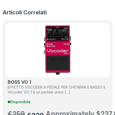
Articoli Correlati
BOSS VO 1
EFFETTO VOCODER A PEDALE PER CHITARRA E BASSO Il
Vocoder VO-1 è un pedale unico […]
…
Disponibile
€
259
Approximately
$
237.