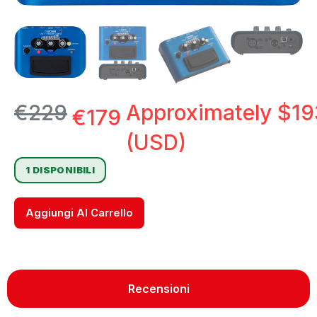
€
229
Approximately
$
19
€
179
(USD)
1 DISPONIBILI
Aggiungi Al Carrello
Recensioni