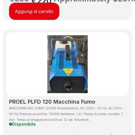
€
220
Aggiungi al carrello
PROEL PLFD 120 Macchina Fumo
MACCHINA DEL FUMO 1200W Alimentazione: AC 230V – 50 Hz, AC 120V –
60 Hz Potenza assorbita: 1200W Serbatoio: 1,2 l Tempo di primo riscaldo: 7
min. Tempo di erogazione continua: 12 sec Volume di…
Disponibile