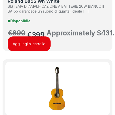
Roland Ba55 Wh White
SISTEMA DI AMPLIFICAZIONE A BATTERIE 20W BIANCO Il
BA-55 garantisce un suono di qualità, ideale […]
…
Disponibile
€
890
Approximately
$
431
€
399
Aggiungi al carrello