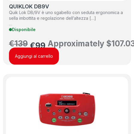
QUIKLOK DB9V
Quik Lok DB/9V è uno sgabello con seduta ergonomica a
sella imbottita e regolazione dell’altezza […]
…
Disponibile
€
139
Approximately
$
107.0
€
99
Aggiungi al carrello