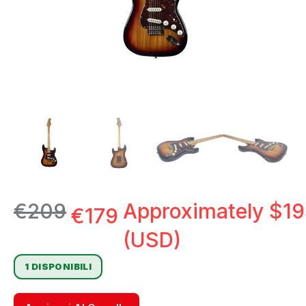
€
209
Approximately
$
19
€
179
(USD)
1 DISPONIBILI