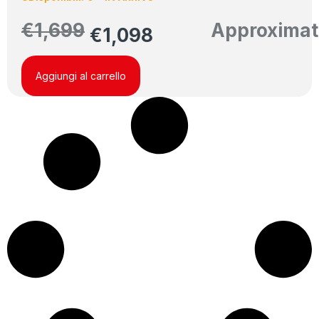
€
1,699
Approximat
€
1,098
Aggiungi al carrello