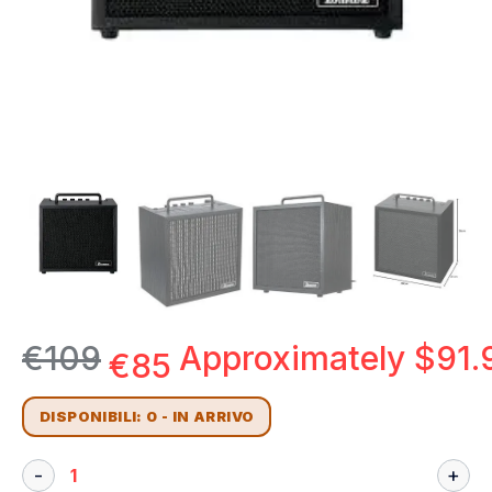
€
109
Approximately
$
91.
€
85
DISPONIBILI: 0 - IN ARRIVO