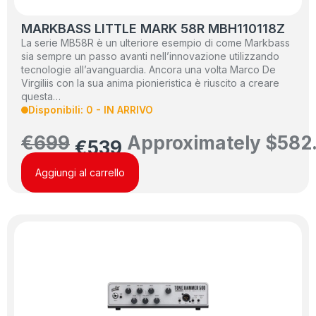
MARKBASS LITTLE MARK 58R MBH110118Z
La serie MB58R è un ulteriore esempio di come Markbass
sia sempre un passo avanti nell’innovazione utilizzando
tecnologie all’avanguardia. Ancora una volta Marco De
Virgiliis con la sua anima pionieristica è riuscito a creare
questa…
Disponibili: 0 - IN ARRIVO
€
699
Approximately
$
582
€
539
Aggiungi al carrello