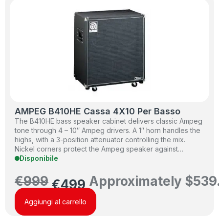
AMPEG B410HE Cassa 4X10 Per Basso
The B410HE bass speaker cabinet delivers classic Ampeg
tone through 4 – 10″ Ampeg drivers. A 1″ horn handles the
highs, with a 3-position attenuator controlling the mix.
Nickel corners protect the Ampeg speaker against…
Disponibile
€
999
Approximately
$
539
€
499
Aggiungi al carrello