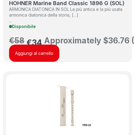
HOHNER Marine Band Classic 1896 G (SOL)
ARMONICA DIATONICA IN SOL La più antica e la più usata
armonica diatonica della storia, […]
…
Disponibile
€
58
Approximately
$
36.76
(
€
34
Aggiungi al carrello