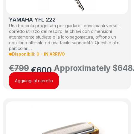
YAMAHA YFL 222
Una boccola progettata per guidare i principianti verso il
corretto utilizzo del respiro, le chiavi con dimensioni
attentamente studiate e la loro sagomatura, offrono un
equilibrio ottimale ed una facile suonabilità. Questi e altri
particolari…
Disponibili: 0 - IN ARRIVO
€
799
Approximately
$
648
€
600
Aggiungi al carrello