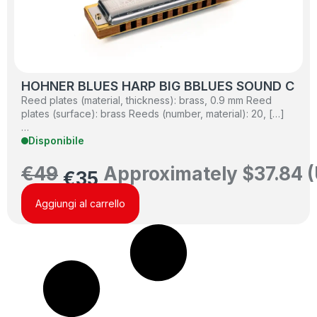
HOHNER BLUES HARP BIG BBLUES SOUND C
Reed plates (material, thickness): brass, 0.9 mm Reed
plates (surface): brass Reeds (number, material): 20, […]
…
Disponibile
€
49
Approximately
$
37.84
(
€
35
Aggiungi al carrello