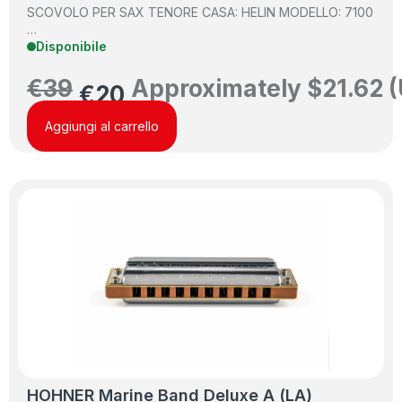
SCOVOLO PER SAX TENORE CASA: HELIN MODELLO: 7100
…
Disponibile
€
39
Approximately
$
21.62
(
€
20
Aggiungi al carrello
HOHNER Marine Band Deluxe A (LA)