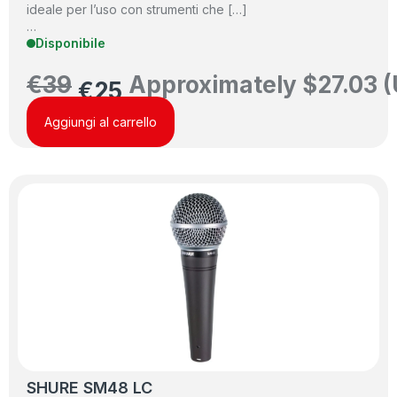
ideale per l’uso con strumenti che […]
…
Disponibile
€
39
Approximately
$
27.03
(
€
25
Aggiungi al carrello
SHURE SM48 LC