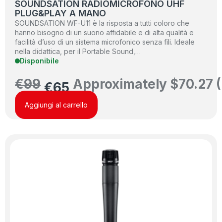
SOUNDSATION RADIOMICROFONO UHF
PLUG&PLAY A MANO
SOUNDSATION WF-U11 è la risposta a tutti coloro che
hanno bisogno di un suono affidabile e di alta qualità e
facilità d’uso di un sistema microfonico senza fili. Ideale
nella didattica, per il Portable Sound,…
Disponibile
€
99
Approximately
$
70.27
(
€
65
Aggiungi al carrello