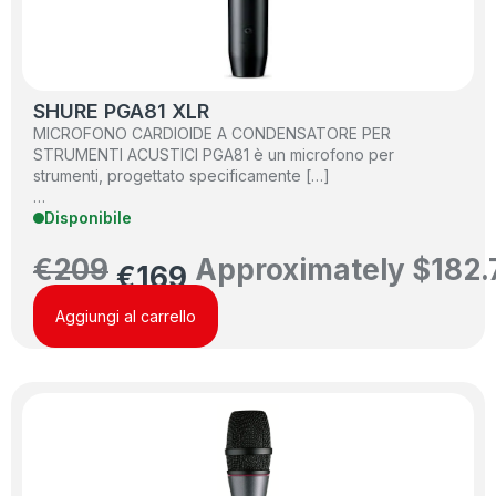
SHURE PGA81 XLR
MICROFONO CARDIOIDE A CONDENSATORE PER
STRUMENTI ACUSTICI PGA81 è un microfono per
strumenti, progettato specificamente […]
…
Disponibile
€
209
Approximately
$
182.
€
169
Aggiungi al carrello