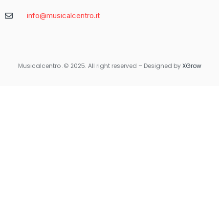
Caratteristica
Descrizione
info@musicalcentro.it
Interfaccia
Facile da navigare con un design moderno
Varietà di
Include slot, giochi da tavolo e
Giochi
scommesse sportive
Musicalcentro .© 2025. All right reserved – Designed by
XGrow
Per coloro che preferiscono giocare in movimento, Betaland
Casino offre una versione mobile ottimizzata che garantisce la
stessa qualità e fluidità dell’esperienza desktop. Non importa
dove ti trovi, avrai sempre accesso ai tuoi giochi preferiti con
un semplice tocco sul tuo smartphone o tablet.
Quando si tratta di sicurezza e supporto, Betaland Casino non
delude. Utilizza tecnologie di crittografia avanzate per
proteggere i dati personali e finanziari degli utenti. Inoltre, il
servizio clienti è disponibile 24/7 per rispondere a qualsiasi
domanda o risolvere eventuali problemi.