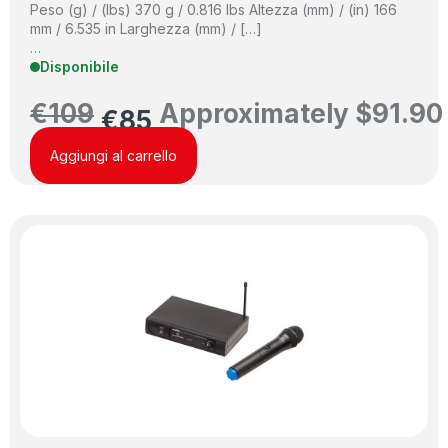
Peso (g) / (lbs) 370 g / 0.816 lbs Altezza (mm) / (in) 166
mm / 6.535 in Larghezza (mm) / […]
…
Disponibile
€
109
Approximately
$
91.90
€
85
Aggiungi al carrello