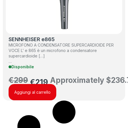
SENNHEISER e865
MICROFONO A CONDENSATORE SUPERCARDIOIDE PER
VOCE L’ e 865 è un microfono a condensatore
supercardioide […]
…
Disponibile
€
299
Approximately
$
236.
€
219
Aggiungi al carrello