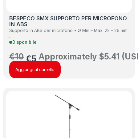
BESPECO SMX SUPPORTO PER MICROFONO
IN ABS
Supporto in ABS per microfono • Ø Min – Max: 22 – 26 mm
…
Disponibile
€
10
Approximately
$
5.41
(US
€
5
Aggiungi al carrello