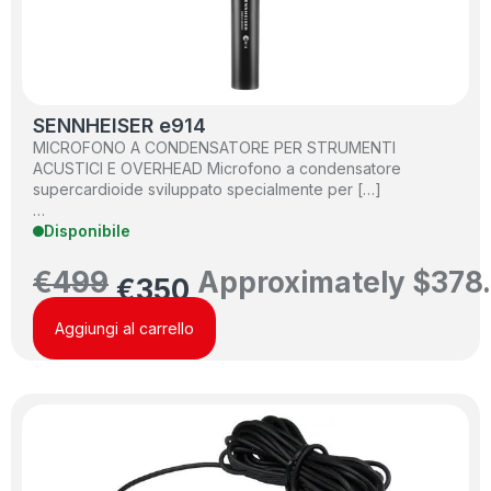
SENNHEISER e914
MICROFONO A CONDENSATORE PER STRUMENTI
ACUSTICI E OVERHEAD Microfono a condensatore
supercardioide sviluppato specialmente per […]
…
Disponibile
€
499
Approximately
$
378
€
350
Aggiungi al carrello