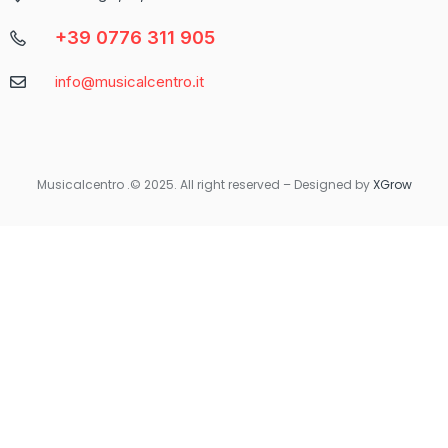
+39 0776 311 905
Caratteristica
Descrizione
info@musicalcentro.it
Interfaccia
Facile da navigare con un design moderno
Varietà di
Include slot, giochi da tavolo e
Giochi
scommesse sportive
Musicalcentro .© 2025. All right reserved – Designed by
XGrow
Per coloro che preferiscono giocare in movimento, Betaland
Casino offre una versione mobile ottimizzata che garantisce la
stessa qualità e fluidità dell’esperienza desktop. Non importa
dove ti trovi, avrai sempre accesso ai tuoi giochi preferiti con
un semplice tocco sul tuo smartphone o tablet.
Quando si tratta di sicurezza e supporto, Betaland Casino non
delude. Utilizza tecnologie di crittografia avanzate per
proteggere i dati personali e finanziari degli utenti. Inoltre, il
servizio clienti è disponibile 24/7 per rispondere a qualsiasi