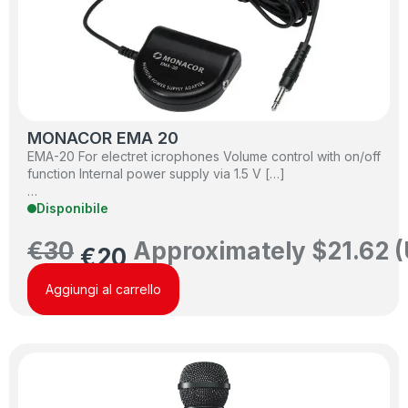
MONACOR EMA 20
EMA-20 For electret icrophones Volume control with on/off
function Internal power supply via 1.5 V […]
…
Disponibile
€
30
Approximately
$
21.62
(
€
20
Aggiungi al carrello