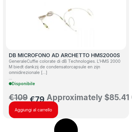
DB MICROFONO AD ARCHETTO HMS2000S
GeneraleCuffie colorate di dB Technologies. L’HMS 2000
M biedt dankzij de condensatorcapsule en zijn
omnidirezionale […]
…
Disponibile
€
109
Approximately
$
85.41
€
79
Aggiungi al carrello