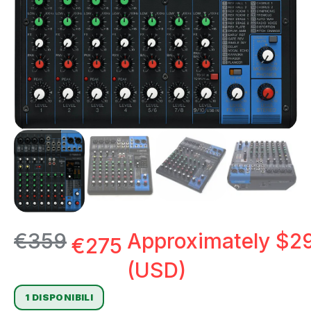
€
359
Approximately
$
29
€
275
(USD)
1 DISPONIBILI