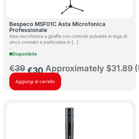
Bespeco MSF01C Asta Microfonica
Professionale
Asta microfonica a giraffa con comodo pulsante in lega di
zinco cromato e particolare in […]
…
Disponibile
€
39
Approximately
$
31.89
(
€
30
Aggiungi al carrello