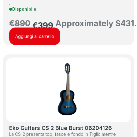
…
Disponibile
€
890
Approximately
$
431
€
399
Aggiungi al carrello
Eko Guitars CS 2 Blue Burst 06204126
La CS-2 presenta top, fasce e fondo in Tiglio mentre