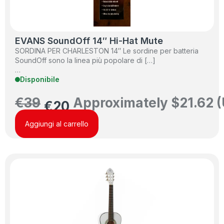
EVANS SoundOff 14″ Hi-Hat Mute
SORDINA PER CHARLESTON 14″ Le sordine per batteria
SoundOff sono la linea più popolare di […]
…
Disponibile
€
39
Approximately
$
21.62
(
€
20
Aggiungi al carrello