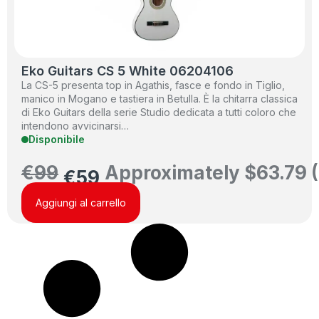
Eko Guitars CS 5 White 06204106
La CS-5 presenta top in Agathis, fasce e fondo in Tiglio,
manico in Mogano e tastiera in Betulla. È la chitarra classica
di Eko Guitars della serie Studio dedicata a tutti coloro che
intendono avvicinarsi…
Disponibile
€
99
Approximately
$
63.79
(
€
59
Aggiungi al carrello