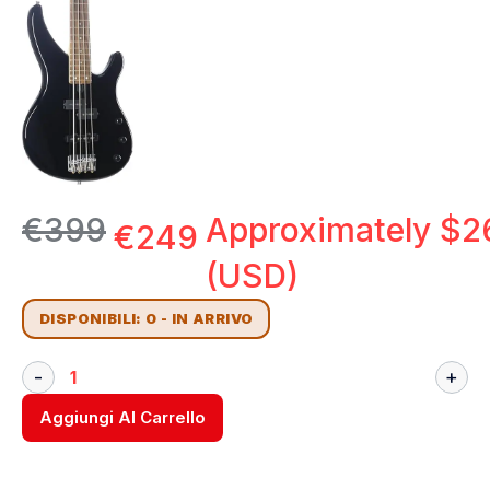
€
399
Approximately
$
2
€
249
(USD)
DISPONIBILI: 0 - IN ARRIVO
Aggiungi Al Carrello