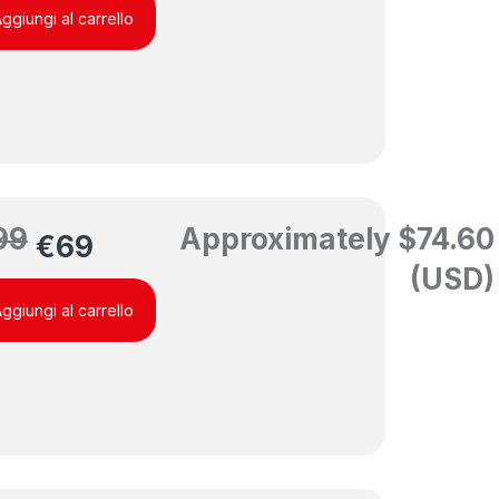
ggiungi al carrello
99
Approximately
$
74.60
€
69
(USD)
ggiungi al carrello