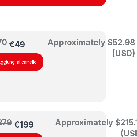
70
Approximately
$
52.98
€
49
(USD)
ggiungi al carrello
279
Approximately
$
215.
€
199
(US