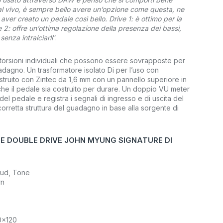
al vivo, è sempre bello avere un’opzione come questa, ne
ver creato un pedale così bello. Drive 1: è ottimo per la
 2: offre un’ottima regolazione della presenza dei bassi,
senza intralciarli
“.
storsioni individuali che possono essere sovrapposte per
uadagno. Un trasformatore isolato Di per l’uso con
truito con Zintec da 1,6 mm con un pannello superiore in
he il pedale sia costruito per durare. Un doppio VU meter
el pedale e registra i segnali di ingresso e di uscita del
orretta struttura del guadagno in base alla sorgente di
LE DOUBLE DRIVE JOHN MYUNG SIGNATURE DI
oud, Tone
rn
0x120