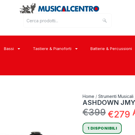
Bassi
Tastiere & Pianoforti
Batterie & Percussioni
Home
/
Strumenti Musicali
ASHDOWN JMY-
€
399
€
279
1 DISPONIBILI