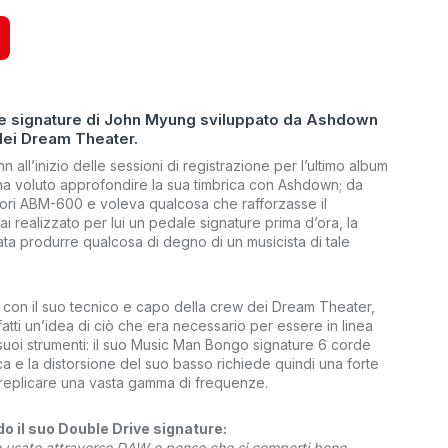
le signature di John Myung sviluppato da Ashdown
 dei Dream Theater.
all’inizio delle sessioni di registrazione per l’ultimo album
a voluto approfondire la sua timbrica con Ashdown; da
tori ABM-600 e voleva qualcosa che rafforzasse il
 realizzato per lui un pedale signature prima d’ora, la
ata produrre qualcosa di degno di un musicista di tale
on il suo tecnico e capo della crew dei Dream Theater,
atti un’idea di ciò che era necessario per essere in linea
i suoi strumenti: il suo Music Man Bongo signature 6 corde
ca e la distorsione del suo basso richiede quindi una forte
 replicare una vasta gamma di frequenze.
do il suo Double Drive signature:
o usato attraverso DAW e penso che si comporti bene