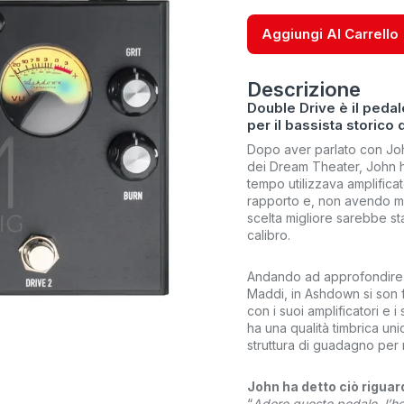
Aggiungi Al Carrello
Descrizione
Double Drive è il peda
per il bassista storico
Dopo aver parlato con John 
dei Dream Theater, John h
tempo utilizzava amplifica
rapporto e, non avendo mai
scelta migliore sarebbe st
calibro.
Andando ad approfondire c
Maddi, in Ashdown si son f
con i suoi amplificatori e 
ha una qualità timbrica uni
struttura di guadagno per
John ha detto ciò riguar
“
Adoro questo pedale, l’h