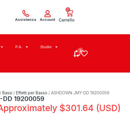
0
Assistenza
Account
Carrello
P.A.
Studio
/
Bassi
/
Effetti per Basso
/ ASHDOWN JMY-DD 19200059
DD 19200059
Approximately
$
301.64
(USD)