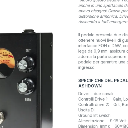
anche in uno spettacolo d
avevo bisogno! Grazie per a
distorsione armonica. Drive
riuscendo a farli emergere 
Il pedale presenta due di
ottenere nuovi livelli di g
interfacce FOH o DAW, cos
lega da 0,9 mm, assicura c
adorna la parte superiore d
pedale per garantire una c
ingresso.
SPECIFICHE DEL PEDA
ASHDOWN
Drive: due canali
Controlli Drive 1: Gain, L
Controlli drive 2: Grit, Bu
Uscita DI
Ground lift switch
Alimentazione: 9-18 Volt
Dimensioni (mm): 60x18