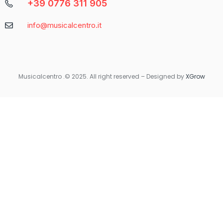
+39 0776 311 905
Caratteristica
Descrizione
info@musicalcentro.it
Interfaccia
Facile da navigare con un design moderno
Varietà di
Include slot, giochi da tavolo e
Giochi
scommesse sportive
Musicalcentro .© 2025. All right reserved – Designed by
XGrow
Per coloro che preferiscono giocare in movimento, Betaland
Casino offre una versione mobile ottimizzata che garantisce la
stessa qualità e fluidità dell’esperienza desktop. Non importa
dove ti trovi, avrai sempre accesso ai tuoi giochi preferiti con
un semplice tocco sul tuo smartphone o tablet.
Quando si tratta di sicurezza e supporto, Betaland Casino non
delude. Utilizza tecnologie di crittografia avanzate per
proteggere i dati personali e finanziari degli utenti. Inoltre, il
servizio clienti è disponibile 24/7 per rispondere a qualsiasi
domanda o risolvere eventuali problemi.