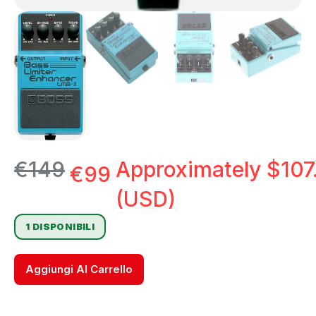
€
149
Approximately
$
107
€
99
(USD)
1 DISPONIBILI
Aggiungi Al Carrello