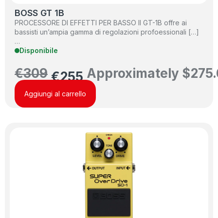
BOSS GT 1B
PROCESSORE DI EFFETTI PER BASSO Il GT-1B offre ai
bassisti un’ampia gamma di regolazioni profoessionali […]
…
Disponibile
€
309
Approximately
$
275
€
255
Aggiungi al carrello