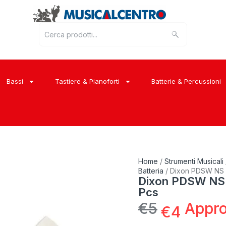
Bassi
Tastiere & Pianoforti
Batterie & Percussioni
Home
/
Strumenti Musicali
Batteria
/ Dixon PDSW NS 1
Dixon PDSW NS 1
Pcs
€
5
Appr
€
4