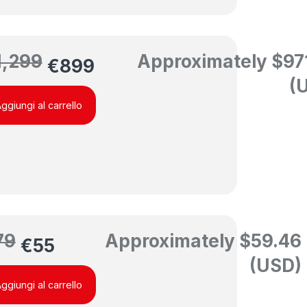
1,299
Approximately
$
97
€
899
(
ggiungi al carrello
79
Approximately
$
59.46
€
55
(USD)
ggiungi al carrello