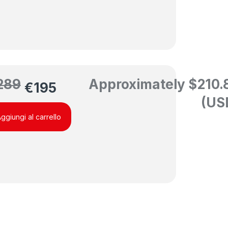
289
Approximately
$
210.
€
195
(US
ggiungi al carrello