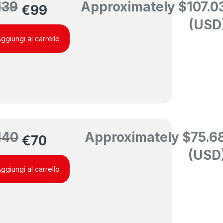
139
Approximately
$
107.0
€
99
(USD
ggiungi al carrello
140
Approximately
$
75.6
€
70
(USD
ggiungi al carrello