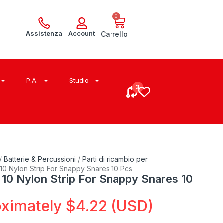
0
Assistenza
Account
Carrello
P.A.
Studio
/
Batterie & Percussioni
/
Parti di ricambio per
0 Nylon Strip For Snappy Snares 10 Pcs
0 Nylon Strip For Snappy Snares 10
oximately
$
4.22
(USD)