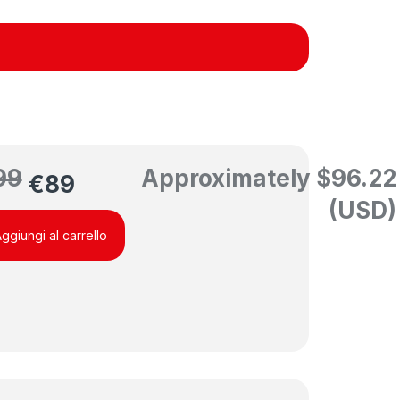
99
Approximately
$
96.22
€
89
(USD)
ggiungi al carrello