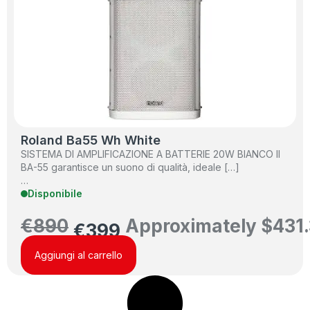
Roland Ba55 Wh White
SISTEMA DI AMPLIFICAZIONE A BATTERIE 20W BIANCO Il
BA-55 garantisce un suono di qualità, ideale […]
…
Disponibile
€
890
Approximately
$
431
€
399
Aggiungi al carrello