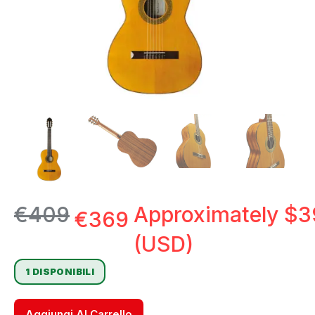
€
409
Approximately
$
3
€
369
(USD)
1 DISPONIBILI
Aggiungi Al Carrello