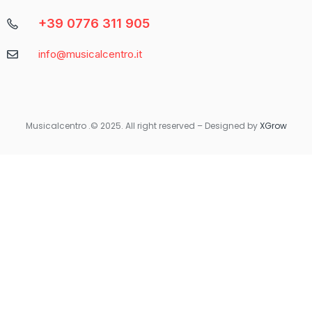
+39 0776 311 905
Caratteristica
Descrizione
info@musicalcentro.it
Interfaccia
Facile da navigare con un design moderno
Varietà di
Include slot, giochi da tavolo e
Giochi
scommesse sportive
Musicalcentro .© 2025. All right reserved – Designed by
XGrow
Per coloro che preferiscono giocare in movimento, Betaland
Casino offre una versione mobile ottimizzata che garantisce la
stessa qualità e fluidità dell’esperienza desktop. Non importa
dove ti trovi, avrai sempre accesso ai tuoi giochi preferiti con
un semplice tocco sul tuo smartphone o tablet.
Quando si tratta di sicurezza e supporto, Betaland Casino non
delude. Utilizza tecnologie di crittografia avanzate per
proteggere i dati personali e finanziari degli utenti. Inoltre, il
servizio clienti è disponibile 24/7 per rispondere a qualsiasi
domanda o risolvere eventuali problemi.