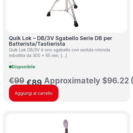
Quik Lok – DB/3V Sgabello Serie DB per
Batterista/Tastierista
Quik Lok DB/3V è uno sgabello con seduta rotonda
imbottita da 300 x 65 mm, […]
…
Disponibile
€
99
Approximately
$
96.22
€
89
Aggiungi al carrello