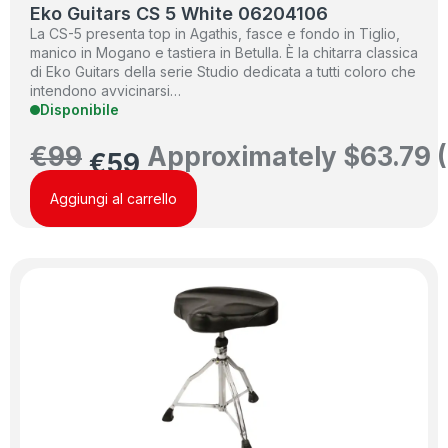
Eko Guitars CS 5 White 06204106
La CS-5 presenta top in Agathis, fasce e fondo in Tiglio,
manico in Mogano e tastiera in Betulla. È la chitarra classica
di Eko Guitars della serie Studio dedicata a tutti coloro che
intendono avvicinarsi…
Disponibile
€
99
Approximately
$
63.79
(
€
59
Aggiungi al carrello