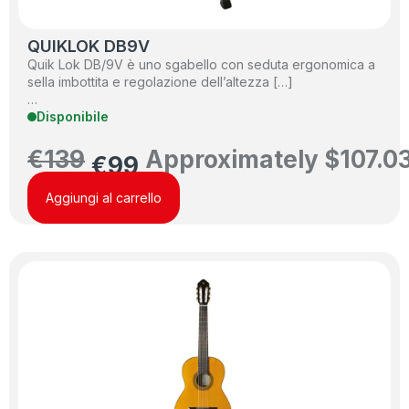
QUIKLOK DB9V
Quik Lok DB/9V è uno sgabello con seduta ergonomica a
sella imbottita e regolazione dell’altezza […]
…
Disponibile
€
139
Approximately
$
107.0
€
99
Aggiungi al carrello