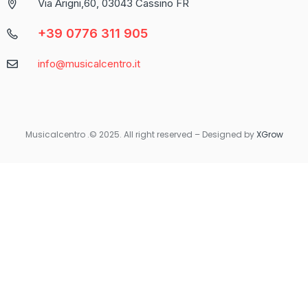
Via Arigni,60, 03043 Cassino FR
cerca un’esperienza di gioco varia e coinvolgente.
+39 0776 311 905
Caratteristica
Descrizione
info@musicalcentro.it
Interfaccia
Facile da navigare con un design moderno
Varietà di
Include slot, giochi da tavolo e
Giochi
scommesse sportive
Musicalcentro .© 2025. All right reserved – Designed by
XGrow
Per coloro che preferiscono giocare in movimento, Betaland
Casino offre una versione mobile ottimizzata che garantisce la
stessa qualità e fluidità dell’esperienza desktop. Non importa
dove ti trovi, avrai sempre accesso ai tuoi giochi preferiti con
un semplice tocco sul tuo smartphone o tablet.
Quando si tratta di sicurezza e supporto, Betaland Casino non
delude. Utilizza tecnologie di crittografia avanzate per
proteggere i dati personali e finanziari degli utenti. Inoltre, il
servizio clienti è disponibile 24/7 per rispondere a qualsiasi