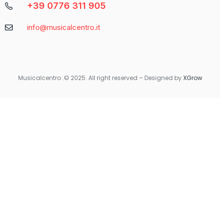
+39 0776 311 905
Caratteristica
Descrizione
info@musicalcentro.it
Interfaccia
Facile da navigare con un design moderno
Varietà di
Include slot, giochi da tavolo e
Giochi
scommesse sportive
Musicalcentro .© 2025. All right reserved – Designed by
XGrow
Per coloro che preferiscono giocare in movimento, Betaland
Casino offre una versione mobile ottimizzata che garantisce la
stessa qualità e fluidità dell’esperienza desktop. Non importa
dove ti trovi, avrai sempre accesso ai tuoi giochi preferiti con
un semplice tocco sul tuo smartphone o tablet.
Quando si tratta di sicurezza e supporto, Betaland Casino non
delude. Utilizza tecnologie di crittografia avanzate per
proteggere i dati personali e finanziari degli utenti. Inoltre, il
servizio clienti è disponibile 24/7 per rispondere a qualsiasi
domanda o risolvere eventuali problemi.