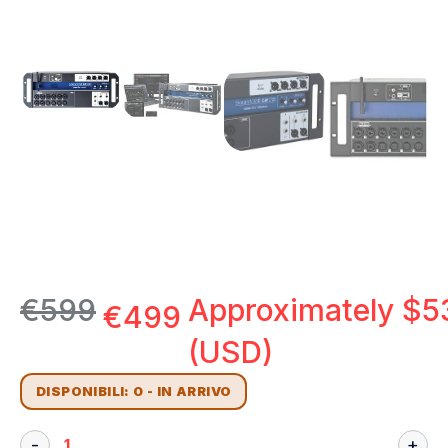
€
599
Approximately
$
5
€
499
(USD)
DISPONIBILI: 0 - IN ARRIVO