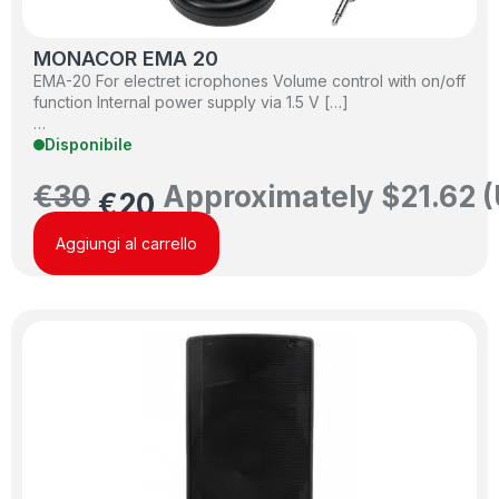
MONACOR EMA 20
EMA-20 For electret icrophones Volume control with on/off
function Internal power supply via 1.5 V […]
…
Disponibile
€
30
Approximately
$
21.62
(
€
20
Aggiungi al carrello