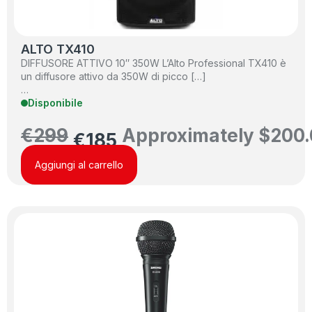
ALTO TX410
DIFFUSORE ATTIVO 10″ 350W L’Alto Professional TX410 è
un diffusore attivo da 350W di picco […]
…
Disponibile
€
299
Approximately
$
200.
€
185
Aggiungi al carrello