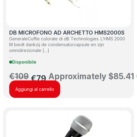
DB MICROFONO AD ARCHETTO HMS2000S
GeneraleCuffie colorate di dB Technologies. L’HMS 2000
M biedt dankzij de condensatorcapsule en zijn
omnidirezionale […]
…
Disponibile
€
109
Approximately
$
85.41
€
79
Aggiungi al carrello