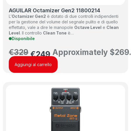
AGUILAR Octamizer Gen2 11800214
L’
Octamizer Gen2
è dotato di due controlli indipendenti
per la gestione del volume del segnale pulito e di quello
effettato, vale a dire le manopole
Octave Level
e
Clean
Level
. Il controllo
Clean Tone
è…
Disponibile
€
329
Approximately
$
269
€
249
Aggiungi al carrello