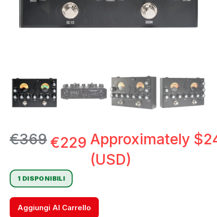
€
369
Approximately
$
2
€
229
(USD)
1 DISPONIBILI
Aggiungi Al Carrello