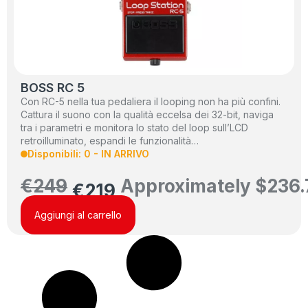
BOSS RC 5
Con RC-5 nella tua pedaliera il looping non ha più confini.
Cattura il suono con la qualità eccelsa dei 32-bit, naviga
tra i parametri e monitora lo stato del loop sull’LCD
retroilluminato, espandi le funzionalità…
Disponibili: 0 - IN ARRIVO
€
249
Approximately
$
236.
€
219
Aggiungi al carrello